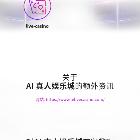
live-casino
关于
AI 真人娱乐城
的额外资讯
网站: https://www.ailivecasino.com/