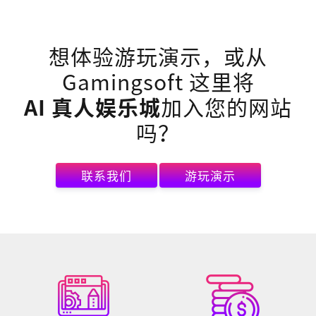
想体验游玩演示，或从
Gamingsoft 这里将
AI 真人娱乐城
加入您的网站
吗？
联系我们
游玩演示