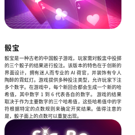
骰宝
骰宝是一种古老的中国骰子游戏，玩家需对骰盅中投掷
的三个骰子的结果进行投注。该版本的特色在于创新的
界面设计，拥有迷人而专业的 AI 荷官，并装饰有令人
陶醉的霓虹灯。游戏提供多种投注类型，允许玩家下注
多个数字。在游戏中，每个新回合都会生成一个新的哈
希值，其中数字 1 到 6 代表各自的数字。 游戏的结果
取决于作为主要数字的三个哈希值，这些哈希值中的字
符根据特定的点数规则来确定开奖结果。值得注意的
是，骰子面上的点数可以重复出现。