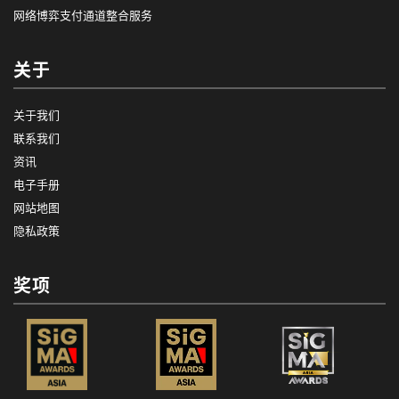
网络博弈支付通道整合服务
关于
关于我们
联系我们
资讯
电子手册
网站地图
隐私政策
奖项