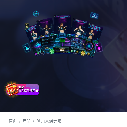
全部
真人娱乐场产品
首页
产品
AI 真人娱乐城