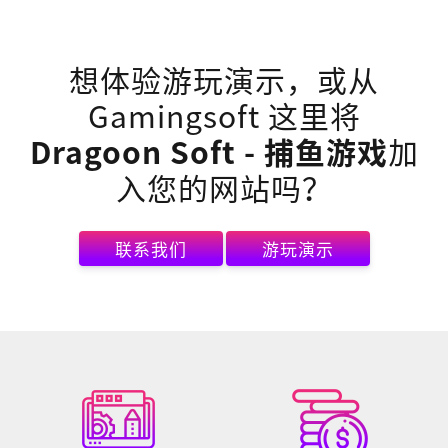
想体验游玩演示，或从
Gamingsoft 这里将
Dragoon Soft - 捕鱼游戏
加
入您的网站吗？
联系我们
游玩演示