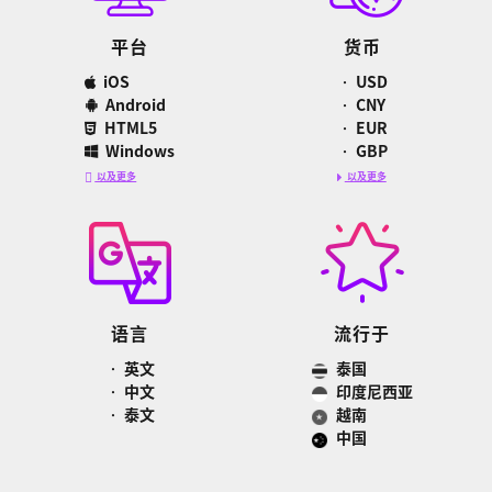
平台
货币
iOS
•
USD
Android
•
CNY
HTML5
•
EUR
Windows
•
GBP
以及更多
以及更多
语言
流行于
•
英文
泰国
•
中文
印度尼西亚
•
泰文
越南
中国