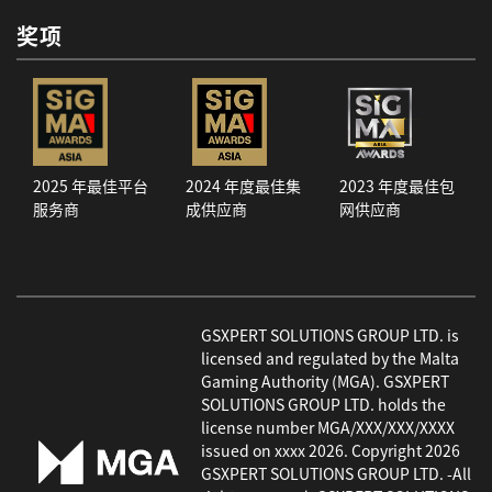
奖项
2025 年最佳平台
2024 年度最佳集
2023 年度最佳包
服务商
成供应商
网供应商
GSXPERT SOLUTIONS GROUP LTD. is
licensed and regulated by the Malta
Gaming Authority (MGA). GSXPERT
SOLUTIONS GROUP LTD. holds the
license number MGA/XXX/XXX/XXXX
issued on xxxx 2026. Copyright 2026
GSXPERT SOLUTIONS GROUP LTD. -All