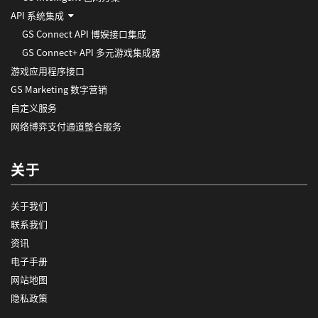
API 系统集成
GS Connect API 博娱接口集成
GS Connect+ API 多元游戏集成器
游戏应用程序接口
GS Marketing 数字营销
自定义服务
网络博弈支付通道整合服务
关于
关于我们
联系我们
资讯
电子手册
网站地图
隐私政策