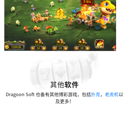
其他
软件
Dragoon Soft 也备有其他博彩游戏，包括
扑克
，
老虎机
以
及更多！