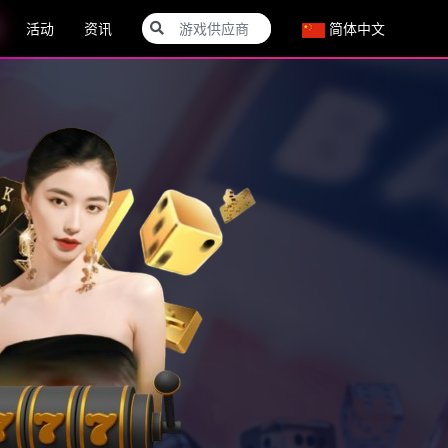
活动
资讯
简体中文