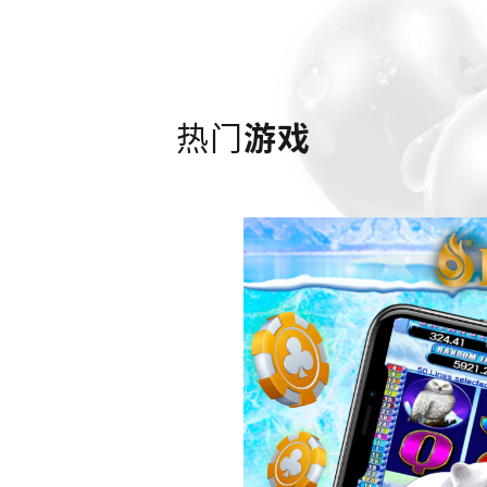
热门
游戏