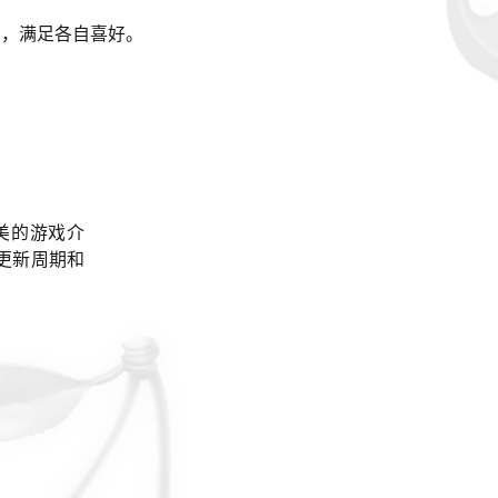
容，满足各自喜好。
精美的游戏介
更新周期和