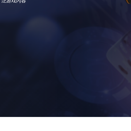
广泛游戏内容