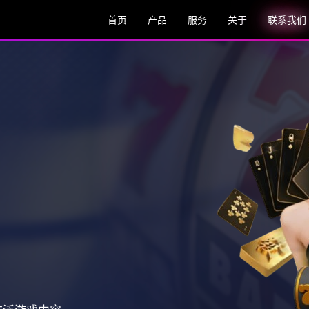
首页
产品
服务
关于
联系我们