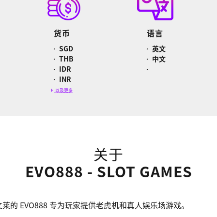
货币
语言
•
SGD
•
英文
•
THB
•
中文
•
IDR
•
•
INR
以及更多
关于
EVO888 - SLOT GAMES
的 EVO888 专为玩家提供老虎机和真人娱乐场游戏。