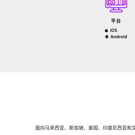
平台
iOS
Android
面向马来西亚、新加坡、泰国、印度尼西亚和文莱