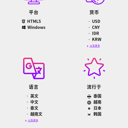
平台
货币
HTML5
•
USD
Windows
•
CNY
•
IDR
•
KRW
以及更多
语言
流行于
•
英文
泰国
•
中文
越南
•
泰文
日本
•
越南文
韩国
以及更多