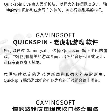
Quickspin Live 真人娱乐板块，以强大的数据驱动设计、独
特的叙事风格和玩家导向的体验，树立行业品质新标杆。
GAMINGSOFT
QUICKSPIN - 老虎机游戏 软件
您可以通过 Gamingsoft，选择 Quickspin 旗下出色的游
戏。 它们拥有精美的游戏介面，出色的音乐和音效设计，
让玩家得以身历其境。
凭借持续稳定的游戏更新周期和强大的品牌形象，
Quickspin 赌场游戏势必可以为您的游戏组合锦上添花。
GAMINGSOFT
博彩游戏应用程序接口整合服务