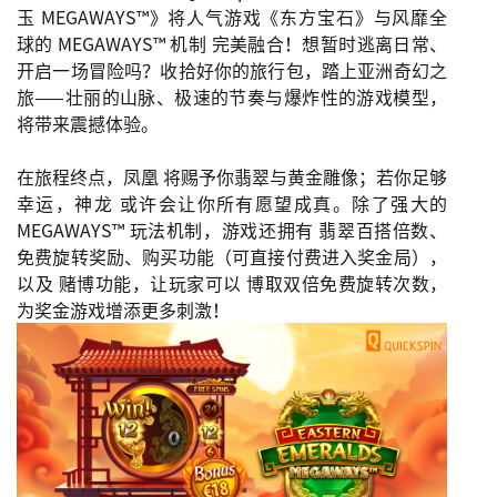
玉 MEGAWAYS™》将人气游戏《东方宝石》与风靡全
球的 MEGAWAYS™ 机制 完美融合！想暂时逃离日常、
开启一场冒险吗？收拾好你的旅行包，踏上亚洲奇幻之
旅——壮丽的山脉、极速的节奏与爆炸性的游戏模型，
将带来震撼体验。
在旅程终点，凤凰 将赐予你翡翠与黄金雕像；若你足够
幸运，神龙 或许会让你所有愿望成真。除了强大的
MEGAWAYS™ 玩法机制，游戏还拥有 翡翠百搭倍数、
免费旋转奖励、购买功能（可直接付费进入奖金局），
以及 赌博功能，让玩家可以 博取双倍免费旋转次数，
为奖金游戏增添更多刺激！