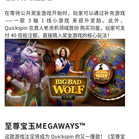
在等待公共奖金游戏开始时，玩家可以通过补充游戏
——一款 3 轴 1 线小游戏 来提升奖励。此外，
Quickspin 在真人老虎机领域首创 购买功能，玩家可支
付 40 倍投注额，直接跳入奖金游戏的核心玩法！
至尊宝玉MEGAWAYS™
这款游戏注定将成为 Quickspin 的又一爆款！《至尊宝