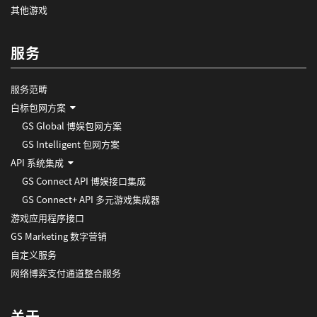
其他游戏
服务
服务范畴
白标包网方案
GS Global 博娱包网方案
GS Intelligent 包网方案
API 系统集成
GS Connect API 博娱接口集成
GS Connect+ API 多元游戏集成器
游戏应用程序接口
GS Marketing 数字营销
自定义服务
网络博弈支付通道整合服务
关于