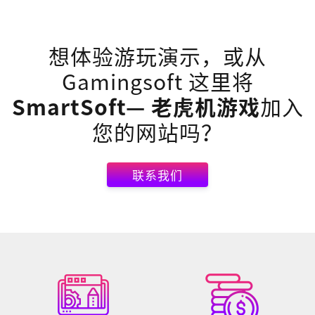
想体验游玩演示，或从
Gamingsoft 这里将
SmartSoft— 老虎机游戏
加入
您的网站吗？
联系我们