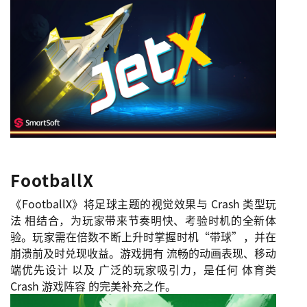
FootballX
《FootballX》将足球主题的视觉效果与 Crash 类型玩
法 相结合，为玩家带来节奏明快、考验时机的全新体
验。玩家需在倍数不断上升时掌握时机“带球”，并在
崩溃前及时兑现收益。游戏拥有 流畅的动画表现、移动
端优先设计 以及 广泛的玩家吸引力，是任何 体育类
Crash 游戏阵容 的完美补充之作。