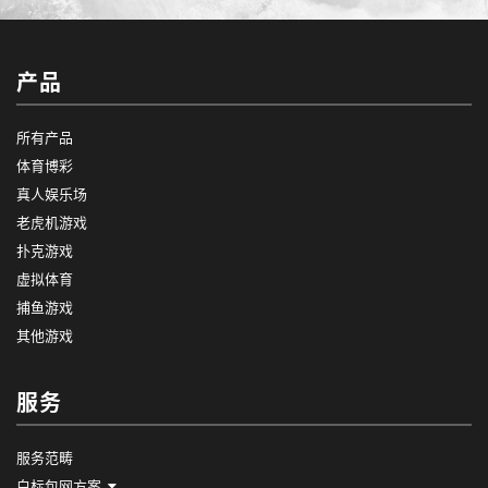
产品
所有产品
体育博彩
真人娱乐场
老虎机游戏
扑克游戏
虚拟体育
捕鱼游戏
其他游戏
服务
服务范畴
白标包网方案