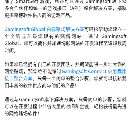
除了 SmartSoft 游戏，您还可以透过 Gamingsoft 旗下众
多合作伙伴和统一的游戏接口（API）整合解决方案，接轨
更多赌博软件供应商的游戏产品。
Gamingsoft Global 白标赌场解决方案
可轻松帮助您建立一
个全新或升级您现有的赌博网站！透过 Gamingsoft
Global，您可以简化并加速博彩网站的开发流程至短短数周
时间。
如果您已经拥有自己的开发团队，并期望能进一步壮大您的
网络赌场，那您绝不能错过
Gamingsoft Connect 应用程序
接口整合方案
。只需一个简单的整合步骤，您就可以接轨我
们丰富的软件供应商与他们的产品！
通过与Gamingsoft旗下解决方案，只需简单的步骤，您就
可以在开发过程中节省大量的时间和金钱，轻松获得最先进
的网络赌场软件！