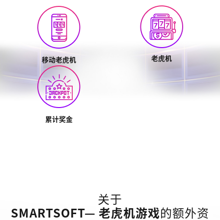
老虎机
移动老虎机
累计奖金
关于
SMARTSOFT— 老虎机游戏
的额外资