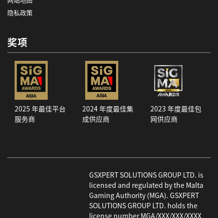
隐私政策
奖项
2025 年最佳平台
2024 年度最佳集
2023 年度最佳包
服务商
成供应商
网供应商
GSXPERT SOLUTIONS GROUP LTD. is
licensed and regulated by the Malta
Gaming Authority (MGA). GSXPERT
SOLUTIONS GROUP LTD. holds the
license number MGA/XXX/XXX/XXXX