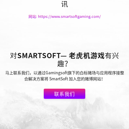
讯
网站: https://www.smartsoftgaming.com/
对
SMARTSOFT— 老虎机游戏
有兴
趣？
马上联系我们，以通过Gamingsoft旗下的白标赌场与应用程序接整
合解决方案将 SmartSoft 加入您的赌博网站！
联系我们