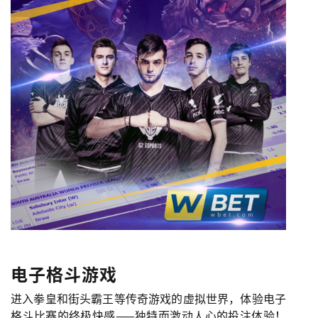
电子格斗游戏
进入拳皇和街头霸王等传奇游戏的虚拟世界，体验电子
格斗比赛的终极快感——独特而激动人心的投注体验！