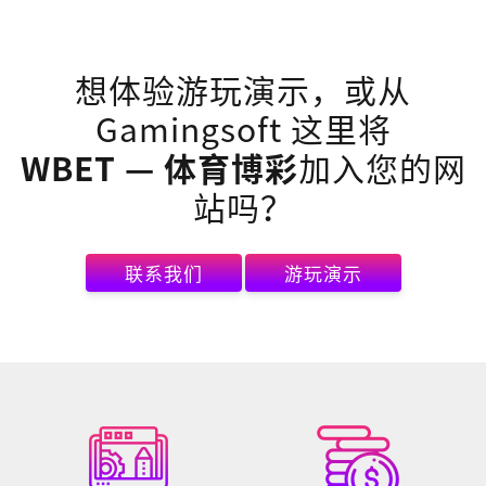
想体验游玩演示，或从
Gamingsoft 这里将
WBET — 体育博彩
加入您的网
站吗？
联系我们
游玩演示