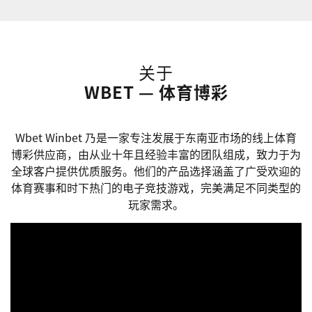
关于
WBET — 体育博彩
Wbet Winbet 乃是一家专注发展于东南亚市场的线上体育
博彩供应商，由从业十年且经验丰富的团队组成，致力于为
全球客户提供优质服务。他们的产品选择涵盖了广受欢迎的
体育赛事和时下热门的电子竞技游戏，完美满足不同类型的
玩家需求。