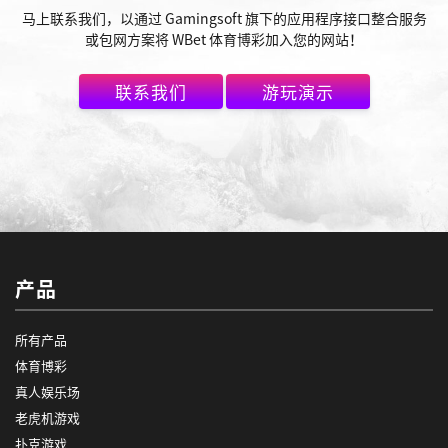
马上联系我们，以通过 Gamingsoft 旗下的应用程序接口整合服务
或包网方案将 WBet 体育博彩加入您的网站！
联系我们
游玩演示
产品
所有产品
体育博彩
真人娱乐场
老虎机游戏
扑克游戏