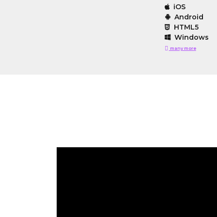
iOS
Android
HTML5
Windows
many more