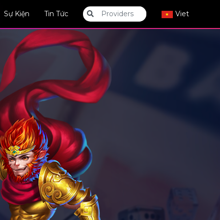
Sự Kiện
Tin Tức
Viet