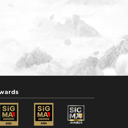
wards