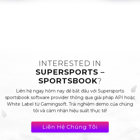
INTERESTED IN
SUPERSPORTS –
SPORTSBOOK
?
Liên hệ ngay hôm nay để bắt đầu với Supersports
sportsbook software provider thông qua giải pháp API hoặc
White Label từ Gamingsoft. Trải nghiệm demo của chúng
tôi và cảm nhận hiệu suất thực tế!
Liên Hệ Chúng Tôi