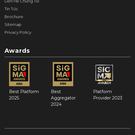
Liên Hệ Chúng Tôi
Tin Tức
Brochure
Sitemap
Privacy Policy
Awards
Best Platform
Best
Platform
2025
Aggregator
Provider 2023
2024