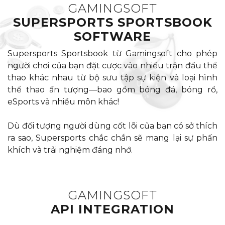
GAMINGSOFT
SUPERSPORTS SPORTSBOOK
SOFTWARE
Supersports Sportsbook từ Gamingsoft cho phép
người chơi của bạn đặt cược vào nhiều trận đấu thể
thao khác nhau từ bộ sưu tập sự kiện và loại hình
thể thao ấn tượng—bao gồm bóng đá, bóng rổ,
eSports và nhiều môn khác!
Dù đối tượng người dùng cốt lõi của bạn có sở thích
ra sao, Supersports chắc chắn sẽ mang lại sự phấn
khích và trải nghiệm đáng nhớ.
GAMINGSOFT
API INTEGRATION