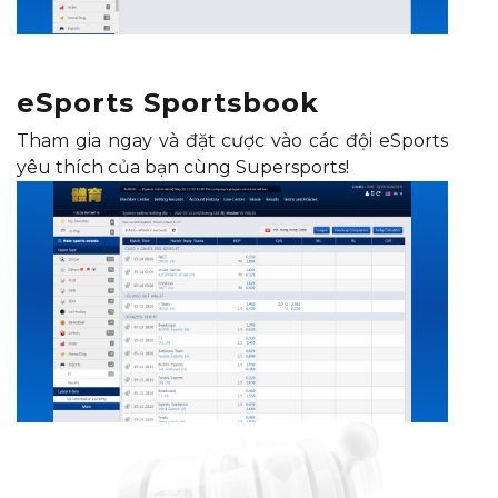
eSports Sportsbook
Tham gia ngay và đặt cược vào các đội eSports
yêu thích của bạn cùng Supersports!