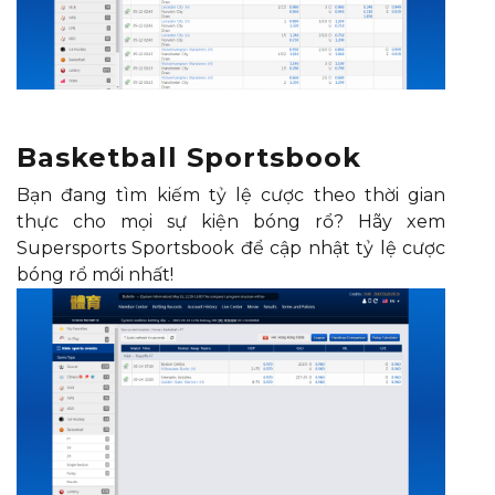
Basketball Sportsbook
Bạn đang tìm kiếm tỷ lệ cược theo thời gian
thực cho mọi sự kiện bóng rổ? Hãy xem
Supersports Sportsbook để cập nhật tỷ lệ cược
bóng rổ mới nhất!