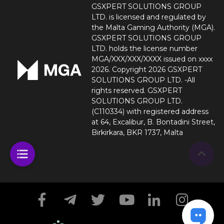
GSXPERT SOLUTIONS GROUP
LTD. is licensed and regulated by
the Malta Gaming Authority (MGA).
GSXPERT SOLUTIONS GROUP
LTD. holds the license number
MGA/XXX/XXX/XXXX issued on xxxx
2026. Copyright 2026 GSXPERT
SOLUTIONS GROUP LTD. -All
rights reserved. GSXPERT
SOLUTIONS GROUP LTD.
(C110334) with registered address
at 64, Excalibur, B. Bontadini Street,
Birkirkara, BKR 1737, Malta