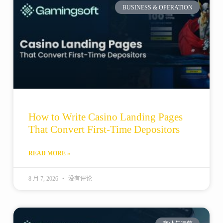
BUSINESS & OPERATION
How to Write Casino Landing Pages
That Convert First-Time Depositors
READ MORE »
8 月 7, 2026
没有评论