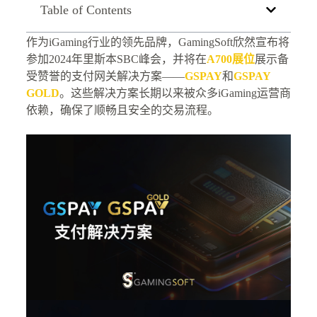
Table of Contents
作为iGaming行业的领先品牌，GamingSoft欣然宣布将
参加2024年里斯本SBC峰会，并将在
A700展位
展示备
受赞誉的支付网关解决方案——
GSPAY
和
GSPAY
GOLD
。这些解决方案长期以来被众多iGaming运营商
依赖，确保了顺畅且安全的交易流程。