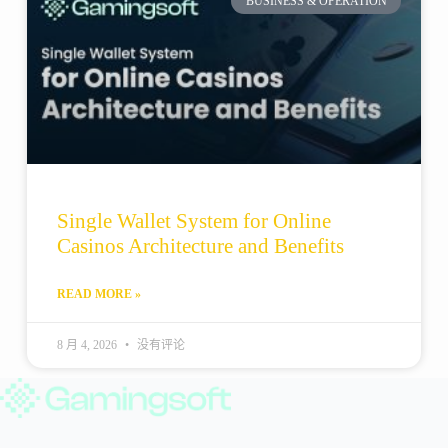
BUSINESS & OPERATION
Single Wallet System for Online
Casinos Architecture and Benefits
READ MORE »
8 月 4, 2026
没有评论