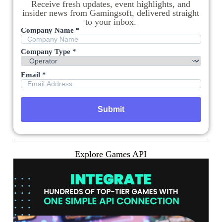
Receive fresh updates, event highlights, and
insider news from Gamingsoft, delivered straight
to your inbox.
Company Name *
Company Type *
Email *
Explore Games API