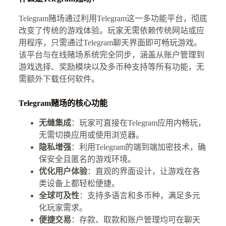
Telegram赌场通过利用Telegram这一多功能平台，彻底
改变了传统的游戏体验。玩家无需依赖传统网站或应
用程序，只需通过Telegram聊天界面即可畅玩游戏。
该平台与在线赌场系统完全同步，涵盖从账户管理到
游戏选择、奖励模块以及多币种支持等所有功能，无
需额外下载任何软件。
Telegram赌场的核心功能
无缝集成
：玩家可直接在Telegram应用内畅玩，
无需切换应用或使用浏览器。
隐私增强
：利用Telegram的端到端加密技术，确
保安全且匿名的游戏环境。
优化用户体验
：直观的界面设计，让游戏在各
类设备上都轻松便捷。
全球可及性
：支持多语言和多币种，满足多元
化玩家需求。
便捷交易
：存款、取款和账户管理均可在聊天