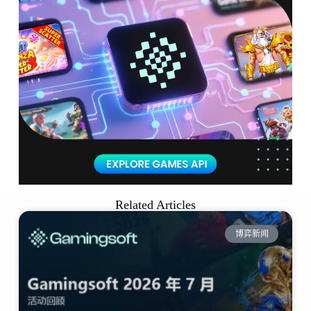
Related Articles
博弈新闻