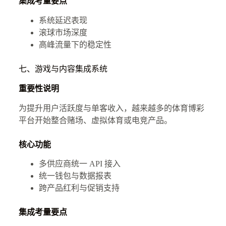
集成考量要点
系统延迟表现
滚球市场深度
高峰流量下的稳定性
七、游戏与内容集成系统
重要性说明
为提升用户活跃度与单客收入，越来越多的体育博彩
平台开始整合赌场、虚拟体育或电竞产品。
核心功能
多供应商统一 API 接入
统一钱包与数据报表
跨产品红利与促销支持
集成考量要点