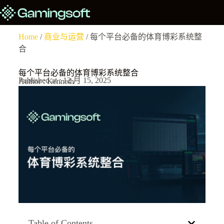
Home
/
商业与运营
/ 每个平台必备的体育博彩系统整
合
每个平台必备的体育博彩系统整合
Published at : 12 月 15, 2025
Author : Kenneth
Table of Contents