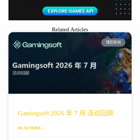
Related Articles
博弈新闻
Gamingsoft 2026 年 7 月 活动回顾
READ MORE »