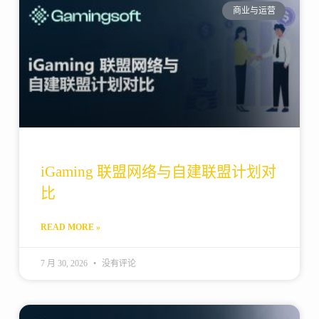
商业与运营
iGaming 联盟网络与自建联盟计划对
比
READ MORE »
7 月 30, 2026
没有评论