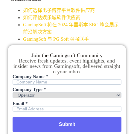
如何选择电子博弈平台软件供应商
如何评估娱乐城软件供应商
GamingSoft 将在 2024 年里斯本 SBC 峰会展示
前沿解决方案
GamingSoft 与 PG Soft 强强联手
Join the Gamingsoft Community
Receive fresh updates, event highlights, and
insider news from Gamingsoft, delivered straight
to your inbox.
Company Name *
Company Type *
Email *