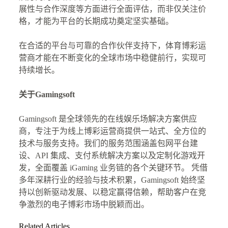
展性与合作深度等方面进行全面评估，而非仅关注价
格，才能为平台的长期成功奠定坚实基础。
在合适的平台与可靠的合作伙伴支持下，体育博彩运
营商才能在不断变化的全球市场中稳健前行，实现可
持续增长。
关于Gamingsoft
Gamingsoft 是全球领先的在线娱乐场解决方案供应
商，专注于为线上博彩运营商提供一站式、全方位的
技术与服务支持。我们的服务范围涵盖包网平台建
设、API 集成、支付系统解决方案以及定制化游戏开
发，全面覆盖 iGaming 业务链的各个关键环节。 凭借
多年深耕行业的经验与技术积累，Gamingsoft 始终坚
持以创新驱动发展、以稳定赢得信赖，帮助客户在竞
争激烈的电子博彩市场中脱颖而出。
Related Articles