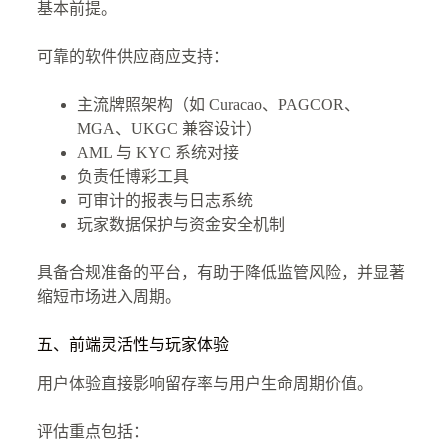
基本前提。
可靠的软件供应商应支持：
主流牌照架构（如 Curacao、PAGCOR、
MGA、UKGC 兼容设计）
AML 与 KYC 系统对接
负责任博彩工具
可审计的报表与日志系统
玩家数据保护与资金安全机制
具备合规准备的平台，有助于降低监管风险，并显著
缩短市场进入周期。
五、前端灵活性与玩家体验
用户体验直接影响留存率与用户生命周期价值。
评估重点包括：