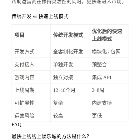
帮助运营商在保持灵活性的同时，更快速进入市场。
传统开发 vs 快速上线模式
优化后的快速
项目
传统开发模式
上线模式
开发方式
全客制化开发
模块化 / 包网
支付接入
单独开发
预整合
游戏内容
独立对接
集成 API
上线周期
12–18个月
2–8周
可扩展性
复杂
内建支持
运营风险
较高
更低
FAQ
最快上线线上娱乐城的方法是什么？