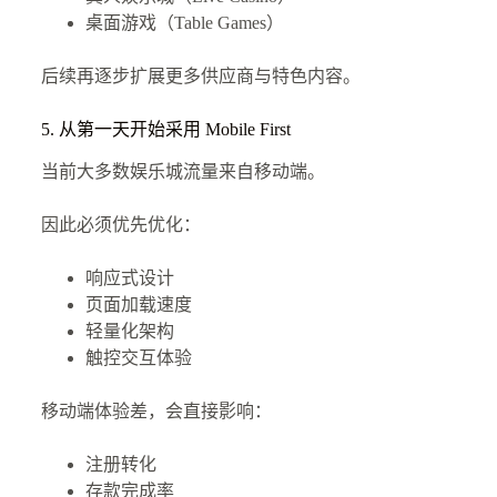
桌面游戏（Table Games）
后续再逐步扩展更多供应商与特色内容。
5. 从第一天开始采用 Mobile First
当前大多数娱乐城流量来自移动端。
因此必须优先优化：
响应式设计
页面加载速度
轻量化架构
触控交互体验
移动端体验差，会直接影响：
注册转化
存款完成率