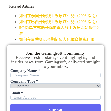
Related Articles
如何在泰国开展线上娱乐城业务（2026 指南）
如何在巴西开展线上娱乐城业务（2026 指南）
5个简单方式助长你的真人线上娱乐网站邮件列
表
如何在夏季奥运会期间最大化体育博彩利润
Join the Gamingsoft Community
Receive fresh updates, event highlights, and
insider news from Gamingsoft, delivered straight
to your inbox.
Company Name *
Company Type *
Email *