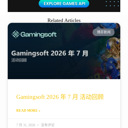
Related Articles
博弈新闻
Gamingsoft 2026 年 7 月 活动回顾
READ MORE »
7 月 31, 2026
没有评论