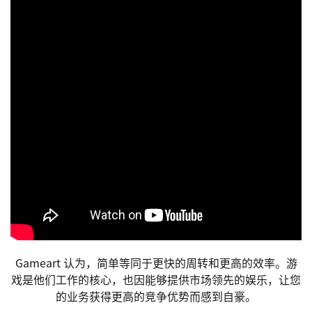
Gameart 认为，简单等同于更快的周转和更高的效率。游
戏是他们工作的核心，也因能够提供市场领先的娱乐，让您
的业务获得更高的竞争优势而感到自豪。