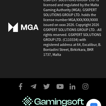
licensed and regulated by the Malta
Gaming Authority (MGA). GSXPERT
SOLUTIONS GROUP LTD. holds the
license number MGA/XXX/XXX/XXXX
issued on xxxx 2026. Copyright 2026
GSXPERT SOLUTIONS GROUP LTD. -All
rights reserved. GSXPERT SOLUTIONS
GROUP LTD. (C110334) with
registered address at 64, Excalibur, B.
Bontadini Street, Birkirkara, BKR
1737, Malta