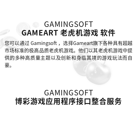
GAMINGSOFT
GAMEART 老虎机游戏 软件
您可以通过 Gamingsoft ，选择Gameart旗下各种具有超越
市场标准的极高品质老虎机游戏。他们以其老虎机游戏中提
供的多种高质量主题以及创新和身临其境的游戏玩法而自
豪。
GAMINGSOFT
博彩游戏应用程序接口整合服务