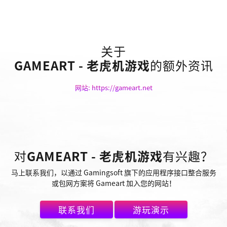
关于
GAMEART - 老虎机游戏
的额外资讯
网站: https://gameart.net
对
GAMEART - 老虎机游戏
有兴趣？
马上联系我们，以通过 Gamingsoft 旗下的应用程序接口整合服务
或包网方案将 Gameart 加入您的网站！
联系我们
游玩演示