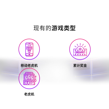
现有的
游戏类型
移动老虎机
累计奖金
老虎机