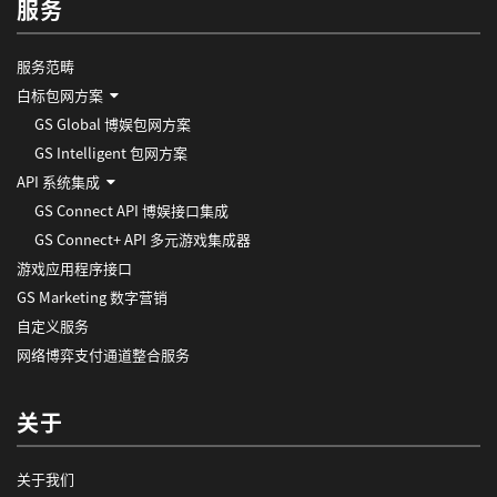
服务
服务范畴
白标包网方案
GS Global 博娱包网方案
GS Intelligent 包网方案
API 系统集成
GS Connect API 博娱接口集成
GS Connect+ API 多元游戏集成器
游戏应用程序接口
GS Marketing 数字营销
自定义服务
网络博弈支付通道整合服务
关于
关于我们