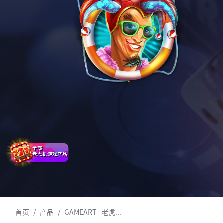
全部
老虎机游戏产品
首页
产品
GAMEART - 老虎...