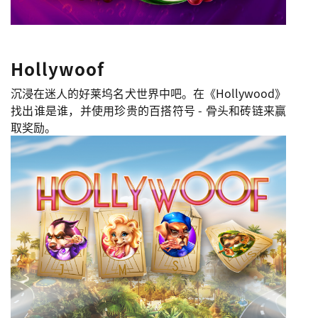
Hollywoof
沉浸在迷人的好莱坞名犬世界中吧。在《Hollywood》
找出谁是谁，并使用珍贵的百搭符号 - 骨头和砖链来赢
取奖励。