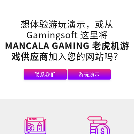
想体验游玩演示，或从
Gamingsoft 这里将
MANCALA GAMING 老虎机游
戏供应商
加入您的网站吗？
联系我们
游玩演示