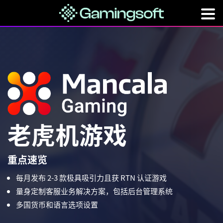
老虎机游戏
重点速览
每月发布 2-3 款极具吸引力且获 RTN 认证游戏
量身定制客服业务解决方案，包括后台管理系统
多国货币和语言选项设置