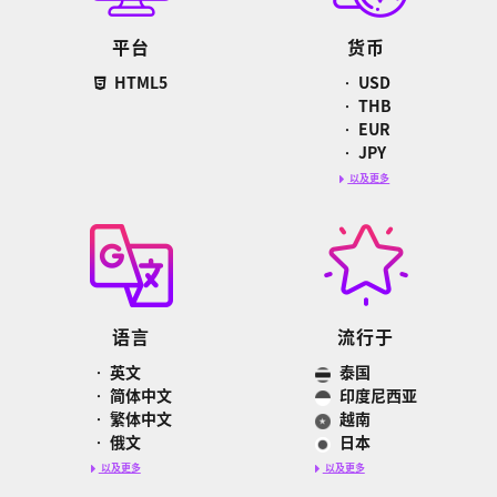
平台
货币
HTML5
•
USD
•
THB
•
EUR
•
JPY
以及更多
语言
流行于
•
英文
泰国
•
简体中文
印度尼西亚
•
繁体中文
越南
•
俄文
日本
以及更多
以及更多