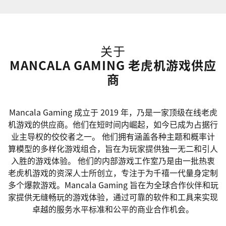
关于
MANCALA GAMING 老虎机游戏供应
商
Mancala Gaming 成立于 2019 年，乃是一家顶级在线老虎
机游戏的供应商。他们在短时间内崛起，如今已成为占据行
业主导权的佼佼者之一。 他们拥有涵盖各种主题和概率计
算模型的多样化游戏组合，旨在为玩家提供独一无二和引人
入胜的游戏体验。 他们的内部游戏工作室乃是由一批热衷
老虎机游戏的资深人士所创立，专注于为千禧一代量身定制
多个爆款游戏。Mancala Gaming 旨在为全球合作伙伴和玩
家提供无缝畅玩的游戏体验，通过可靠的软件和工具来实现
卓越的服务水平标准和公平的商业合作机会。