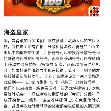
海盗皇家
啊，是勇敢的寻宝者们！现在就踏上激动人心的冒险之
旅，并在这个带有百搭、分散和特殊移动符号的 4x5 老
虎机中领取您的奖励！百搭符号可以替换除分散符号和
特殊符号以外的所有符号，而罗盘移动符号可以在转轴
上移动并最多替换百搭符号 5 次，从而增加获胜的机
会。如果特殊炸弹符号出现在转轴 2 或 4 上，则会触发
多转轴重新旋转功能。 此外，游戏还设置了两个奖励游
戏级别——当玩家收集到 75 个（银币）分散符号后，
他们可以启动第一级免费游戏，该游戏将提供 10 次免
费旋转机会；一旦玩家收集到足够的（金币）分散符号
以开始第二个级别，该游戏将提供 15 次免费旋转机
会，并且每次旋转后获得的奖金都会以倍数加入到玩家