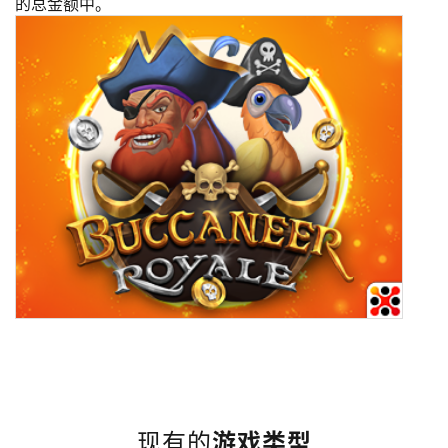
的总金额中。
现有的
游戏类型