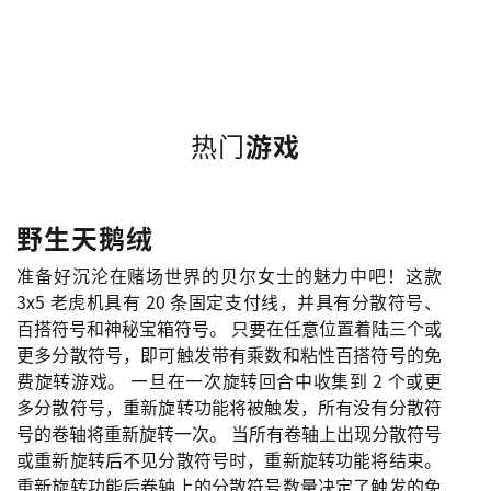
热门
游戏
野生天鹅绒
准备好沉沦在赌场世界的贝尔女士的魅力中吧！这款
3x5 老虎机具有 20 条固定支付线，并具有分散符号、
百搭符号和神秘宝箱符号。 只要在任意位置着陆三个或
更多分散符号，即可触发带有乘数和粘性百搭符号的免
费旋转游戏。 一旦在一次旋转回合中收集到 2 个或更
多分散符号，重新旋转功能将被触发，所有没有分散符
号的卷轴将重新旋转一次。 当所有卷轴上出现分散符号
或重新旋转后不见分散符号时，重新旋转功能将结束。
重新旋转功能后卷轴上的分散符号数量决定了触发的免