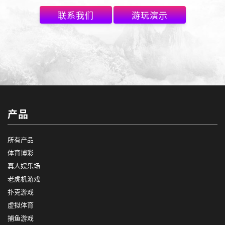
联系我们
游玩演示
产品
所有产品
体育博彩
真人娱乐场
老虎机游戏
扑克游戏
虚拟体育
捕鱼游戏