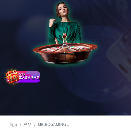
全部
真人娱乐场产品
首页
产品
MICROGAMING ...