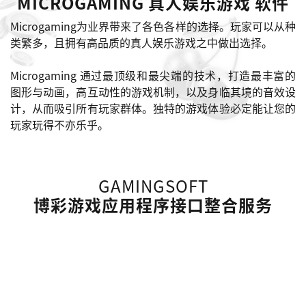
MICROGAMING 真人娱乐游戏 软件
Microgaming为业界带来了各色各样的选择。玩家可以从种
类繁多，且拥有高品质的真人娱乐游戏之中做出选择。
Microgaming 通过最顶级和最尖端的技术，打造最丰富的
图形与动画，高互动性的游戏机制，以及身临其境的音效设
计，从而吸引所有玩家群体。独特的游戏体验必定能让您的
玩家玩得不亦乐乎。
GAMINGSOFT
博彩游戏应用程序接口整合服务