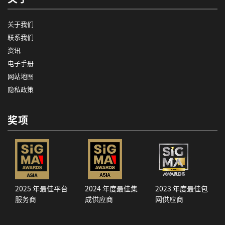
关于我们
联系我们
资讯
电子手册
网站地图
隐私政策
奖项
2025 年最佳平台
2024 年度最佳集
2023 年度最佳包
服务商
成供应商
网供应商