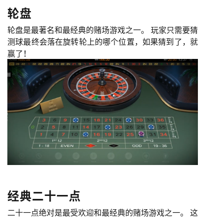
轮盘
轮盘是最著名和最经典的赌场游戏之一。 玩家只需要猜
测球最终会落在旋转轮上的哪个位置，如果猜到了，就
赢了！
经典二十一点
二十一点绝对是最受欢迎和最经典的赌场游戏之一。 这