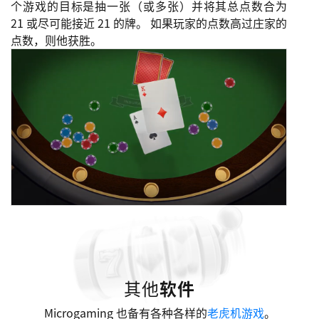
个游戏的目标是抽一张（或多张）并将其总点数合为
21 或尽可能接近 21 的牌。 如果玩家的点数高过庄家的
点数，则他获胜。
其他
软件
Microgaming 也备有各种各样的
老虎机游戏
。