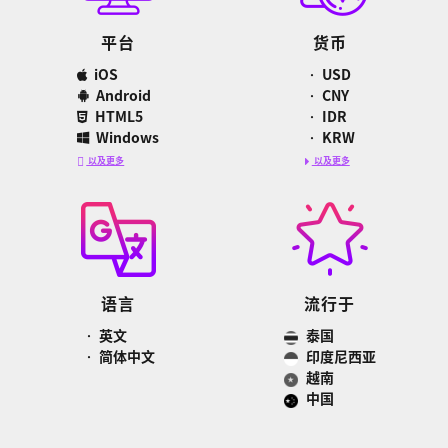
平台
货币
iOS
•
USD
Android
•
CNY
HTML5
•
IDR
Windows
•
KRW
以及更多
以及更多
语言
流行于
•
英文
泰国
•
简体中文
印度尼西亚
越南
中国