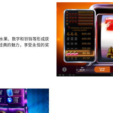
水果、数字和铃铛等形成获
经典的魅力，享受永恒的奖