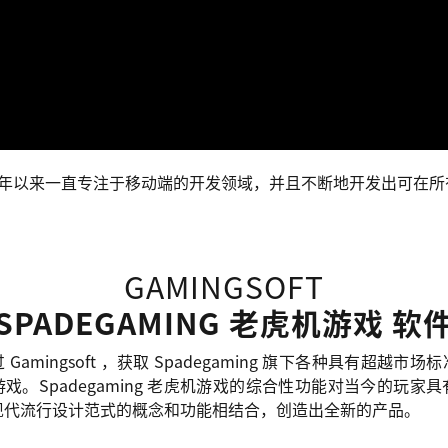
 2013 年以来一直专注于移动端的开发领域，并且不断地开发出可
GAMINGSOFT
SPADEGAMING 老虎机游戏 软
Gamingsoft ，获取 Spadegaming 旗下各种具有超越市
戏。Spadegaming 老虎机游戏的综合性功能对当今的玩家
现代流行设计范式的概念和功能相结合，创造出全新的产品。