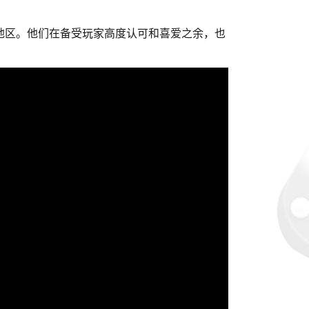
欧洲地区。他们在备受玩家高度认可和喜爱之余，也