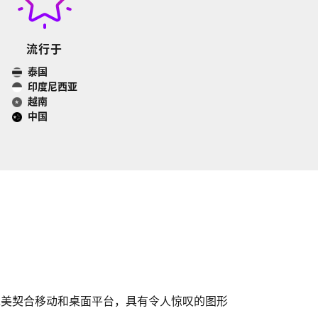
流行于
泰国
印度尼西亚
越南
中国
，完美契合移动和桌面平台，具有令人惊叹的图形