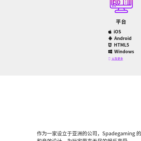
平台
iOS
Android
HTML5
Windows
以及更多
作为一家设立于亚洲的公司，Spadegami
和音效设计，为玩家带来无尽的娱乐享受。