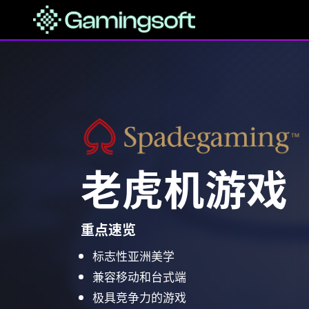
老虎机游戏
重点速览
标志性亚洲美学
兼容移动和台式端
极具竞争力的游戏