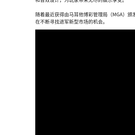
随着最近获得由马耳他博彩管理局（MGA）颁发
在不断寻找进军新型市场的机会。