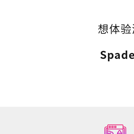
想体验游
Spad