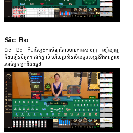
Sic Bo
Sic Bo គឺជាល្បែងកាស៊ីណូដែលមានភាពសាមញ្ញ ល្បីល្បាញ
និងលឿនបំផុត។ ដាក់ភ្នាល់ ហើយប្រសិនបើលទ្ធផលត្រូវនឹងការភ្នាល់
របស់អ្នក អ្នកនឹងឈ្នះ!