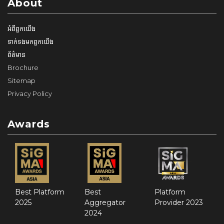
About
អំពី​ពួក​យើង
ទាក់ទង​មក​ពួក​យើង
ព័ត៌មាន
Brochure
Sitemap
Privacy Policy
Awards
Best Platform
Best
Platform
2025
Aggregator
Provider 2023
2024