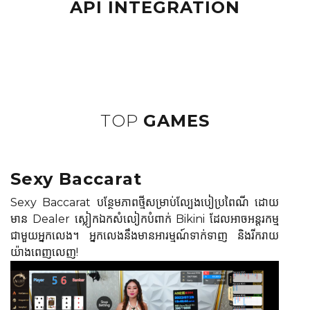
API INTEGRATION
TOP
GAMES
Sexy Baccarat
Sexy Baccarat បន្ថែមភាពថ្មីសម្រាប់ល្បែងបៀប្រពៃណី ដោយ
មាន Dealer ស្លៀកឯកសំលៀកបំពាក់ Bikini ដែលអាចអន្តរកម្ម
ជាមួយអ្នកលេង។ អ្នកលេងនឹងមានអារម្មណ៍ទាក់ទាញ និងរីករាយ
យ៉ាងពេញលេញ!