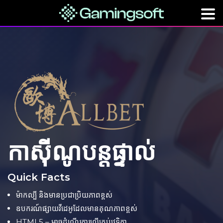
កាស៊ីណូបន្តផ្ទាល់
Quick Facts
ម៉ាកល្បី និងមានប្រជាប្រិយភាពខ្ពស់
ឧបករណ៍ផ្សាយវីដេអូដែលមានគុណភាពខ្ពស់
HTML5 – អាចដំណើរការលើគ្រប់វេទិកា