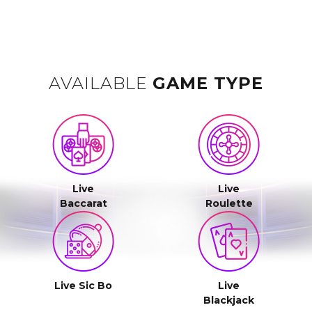
AVAILABLE
GAME TYPE
Live
Live
Baccarat
Roulette
Live Sic Bo
Live
Blackjack