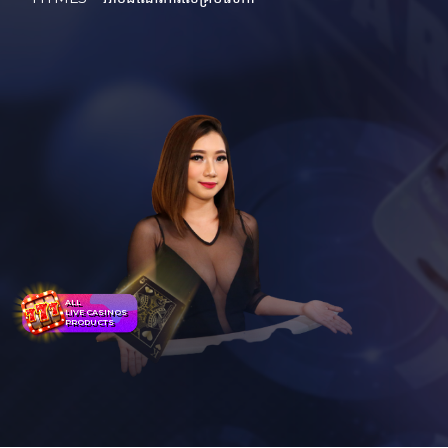
ALL
LIVE CASINOS
PRODUCTS