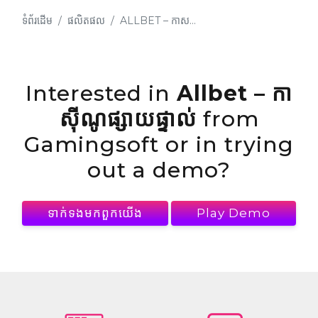
ទំព័រដើម
ផលិតផល
ALLBET – កាស...
Interested in
Allbet – កា
ស៊ីណូផ្សាយផ្ទាល់
from
Gamingsoft or in trying
out a demo?
ទាក់ទង​មក​ពួក​យើង
Play Demo