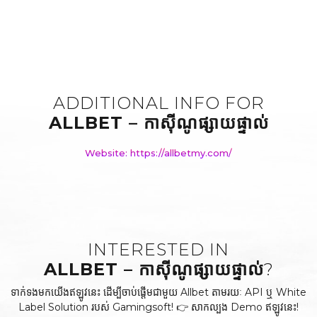
ADDITIONAL INFO FOR
ALLBET – កាស៊ីណូផ្សាយផ្ទាល់
Website: https://allbetmy.com/
INTERESTED IN
ALLBET – កាស៊ីណូផ្សាយផ្ទាល់
?
ទាក់ទងមកយើងឥឡូវនេះ ដើម្បីចាប់ផ្តើមជាមួយ Allbet តាមរយៈ API ឬ White
Label Solution របស់ Gamingsoft! 👉 សាកល្បង Demo ឥឡូវនេះ!