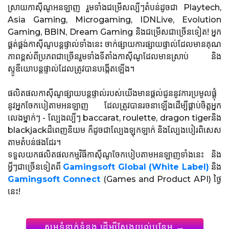
ស្រាយកាស៊ីណូអនឡាញ រួមទាំងជម្រើសល្បីៗតំបន់ដូចជា Playtech,
Asia Gaming, Microgaming, IDNLive, Evolution
Gaming, BBIN, Dream Gaming និងជម្រើសជាច្រើនទៀត! អ្នក
ផ្គត់ផ្គង់កាស៊ីណូបន្តផ្ទាល់ទាំងនេះ ចាក់ផ្សាយការផ្សាយផ្ទាល់ដែលមានគុណ
ភាពខ្ពស់ពីប្រភពជាច្រើនរួមទាំងទីតាំងកាស៊ីណូដែលមានស្រាប់ និង
ស្ទូឌីយោបន្តផ្ទាល់ដែលត្រូវបានបង្កើតឡើង។
ផលិតផលកាស៊ីណូផ្សាយបន្តផ្ទាល់របស់យើងមានផ្តល់ជូននូវការប្រមូលផ្តុំ
នូវអ្នកចែកបៀតាមអនឡាញ ​ដែលត្រូវបានរចនាឡើងដើម្បីផ្គាប់ចិត្តអ្នក
លេងម្នាក់ៗ - ល្បែងល្បីៗ baccarat, roulette, dragon tigerនិង
blackjackដ៏ពេញនិយម ក៏ដូចជាល្បែងឡុកឡាក់ និងល្បែងបៀរពិសេស
តាមតំបន់ផងដែរ។
ទទួលយកផលិតផលកម្មវិធីកាស៊ីណូចែកបៀបតាមអនឡាញទាំងនេះ និង
អ្វីៗជាច្រើនទៀតពី
Gamingsoft Global (White Label)
និង
Gamingsoft Connect
(Games and Product API) ថ្ងៃ
នេះ!
សូមទំនាក់ទំនង ដើម្បីស្វែងយល់បន្ថែម →