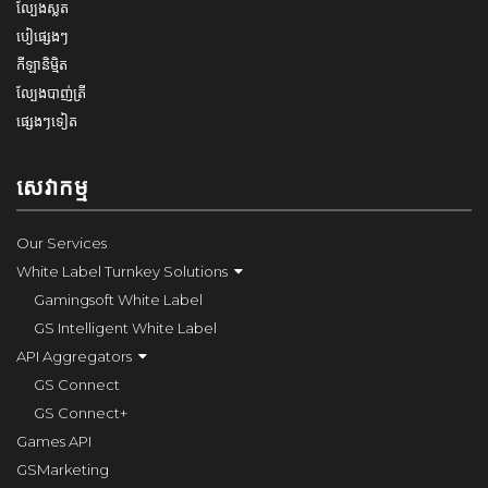
ល្បែងស្លត
បៀផ្សេងៗ
កីឡានិម្មិត
ល្បែងបាញ់ត្រី
ផ្សេងៗទៀត
សេវាកម្ម
Our Services
White Label Turnkey Solutions
Gamingsoft White Label
GS Intelligent White Label
API Aggregators
GS Connect
GS Connect+
Games API
GSMarketing