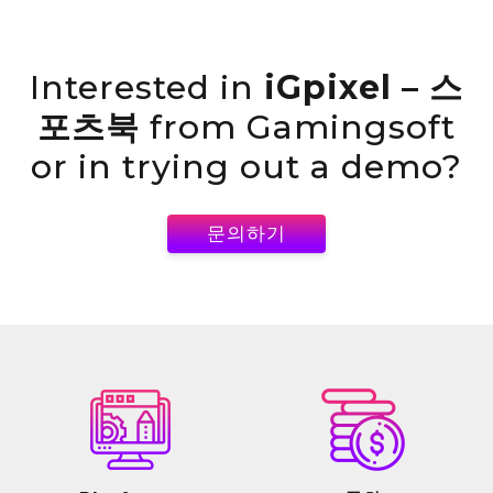
Interested in
iGpixel – 스
포츠북
from Gamingsoft
or in trying out a demo?
문의하기