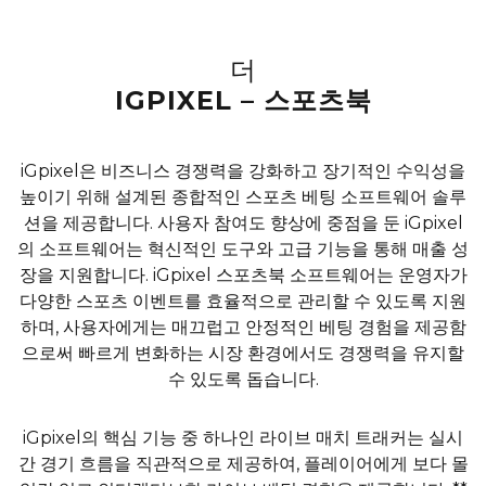
더
IGPIXEL – 스포츠북
iGpixel은 비즈니스 경쟁력을 강화하고 장기적인 수익성을
높이기 위해 설계된 종합적인 스포츠 베팅 소프트웨어 솔루
션을 제공합니다. 사용자 참여도 향상에 중점을 둔 iGpixel
의 소프트웨어는 혁신적인 도구와 고급 기능을 통해 매출 성
장을 지원합니다. iGpixel 스포츠북 소프트웨어는 운영자가
다양한 스포츠 이벤트를 효율적으로 관리할 수 있도록 지원
하며, 사용자에게는 매끄럽고 안정적인 베팅 경험을 제공함
으로써 빠르게 변화하는 시장 환경에서도 경쟁력을 유지할
수 있도록 돕습니다.
iGpixel의 핵심 기능 중 하나인 라이브 매치 트래커는 실시
간 경기 흐름을 직관적으로 제공하여, 플레이어에게 보다 몰