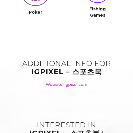
Fishing
Poker
Games
ADDITIONAL INFO FOR
IGPIXEL – 스포츠북
Website: igpixel.com
INTERESTED IN