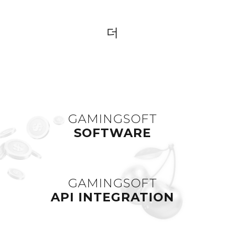
더
GAMINGSOFT
SOFTWARE
GAMINGSOFT
API INTEGRATION