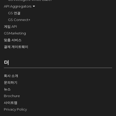
API Aggregators
GS 연결
GS Connect+
게임 API
GSMarketing
맞춤 서비스
결제 게이트웨이
더
회사 소개
문의하기
뉴스
Brochure
사이트맵
Privacy Policy