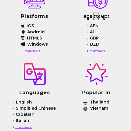
Platforms
ငွေကြေးများ
iOS
•
AFN
Android
•
ALL
HTML5
•
GBP
Windows
•
DZD
many more
many more
Languages
Popular in
•
English
Thailand
•
Simplified Chinese
Vietnam
•
Croatian
•
Italian
many more