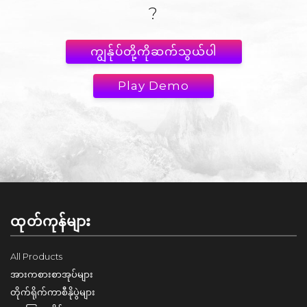
?
ကျွန်ုပ်တို့ကိုဆက်သွယ်ပါ
Play Demo
ထုတ်ကုန်များ
All Products
အားကစားစာအုပ်များ
တိုက်ရိုက်ကာစီနိုပွဲများ