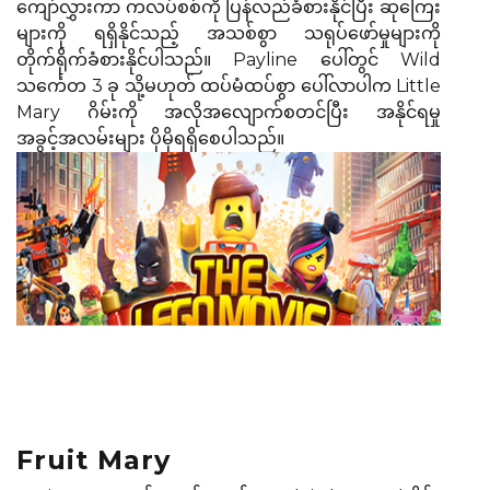
ကျော်လွှားကာ ကလပ်စစ်ကို ပြန်လည်ခံစားနိုင်ပြီး ဆုကြေး
များကို ရရှိနိုင်သည့် အသစ်စွာ သရုပ်ဖော်မှုများကို
တိုက်ရိုက်ခံစားနိုင်ပါသည်။ Payline ပေါ်တွင် Wild
သင်္ကေတ 3 ခု သို့မဟုတ် ထပ်မံထပ်စွာ ပေါ်လာပါက Little
Mary ဂိမ်းကို အလိုအလျောက်စတင်ပြီး အနိုင်ရမှု
အခွင့်အလမ်းများ ပိုမိုရရှိစေပါသည်။
Fruit Mary