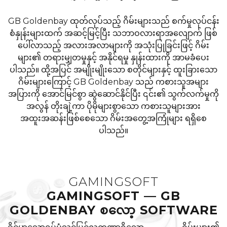
GB Goldenbay ထုတ်လုပ်သည့် ဂိမ်းများသည် စက်မှုလုပ်ငန်း
စံနှုန်းများထက် အဆင့်မြင့်ပြီး သဘာဝလားရာအလျောက် ဖြစ်
ပေါ်လာသည့် အလားအလာများကို အသုံးပြုခြင်းဖြင့် ဂိမ်း
များ၏ တရားမျှတမှုနှင့် အနိုင်ရမှု နှုန်းထားကို အာမခံပေး
ပါသည်။ ထို့အပြင် အမျိုးမျိုးသော စတိုင်များနှင့် ထူးခြားသော
ဂိမ်းများကြောင့် GB Goldenbay သည် ကစားသူအများ
အပြားကို အောင်မြင်စွာ ဆွဲဆောင်နိုင်ပြီး ၎င်း၏ သွက်လက်မှုကို
အလွန် တိုးချဲ့ကာ ပိုမိုများစွာသော ကစားသူများအား
အထူးအဆန်းဖြစ်စေသော ဂိမ်းအတွေ့အကြုံများ ရရှိစေ
ပါသည်။
GAMINGSOFT
GAMINGSOFT — GB
GOLDENBAY စလော့ SOFTWARE