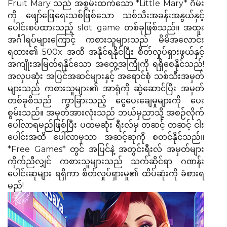
Fruit Mary သည် အစွမ်းထက်သော *Little Mary* ဂိမ်း
ကို ဖျော်ဖြေရေးသစ်ဖြစ်သော သစ်သီးအခန်းအနွယ်နှင့်
ပေါင်းစပ်ထားသည့် slot game တစ်ခုဖြစ်သည်။ အထူး
အင်္ဂါရပ်များကြောင့် ကစားသူများသည် မိမိအလောင်း
ရထား၏ 500x အထိ အနိုင်ရနိုင်ပြီး စိတ်လှုပ်ရှားဖွယ်နှင့်
အကျိုးအမြတ်ရနိုင်သော အတွေ့အကြုံကို ရရှိစေနိုင်သည်!
အလှပဆုံး အပြင်အဆင်များနှင့် အရောင်စုံ သစ်သီးအမှတ်
များသည် ကစားသူများ၏ အာရုံကို ဆွဲဆောင်ပြီး အမှတ်
တစ်ခုစီသည် ကွာခြားသည့် ငွေပေးချေမှုများကို ပေး
စွမ်းသည်။ အမှတ်အားလုံးသည် ဘယ်မှညာသို့ အစဉ်လိုက်
ပေါ်လာရမည်ဖြစ်ပြီး ပထမဆုံး ရီးလ်မှ တဆင့် တဆင့် ငါး
ပေါင်းအထိ ပေါ်လာမှသာ အဆင့်ဆုကို စတင်နိုင်သည်။
*Free Games* တွင် အပြင်နဲ့ အတွင်းရီးလ် အမှတ်များ
ကိုက်ညီလျှင် ကစားသူများသည် သက်ဆိုင်ရာ ဂဏန်း
ပေါင်းဆုများ ရရှိကာ စိတ်လှုပ်ရှားမှု၏ ထိပ်ဆုံးကို ခံစားရ
မည်!