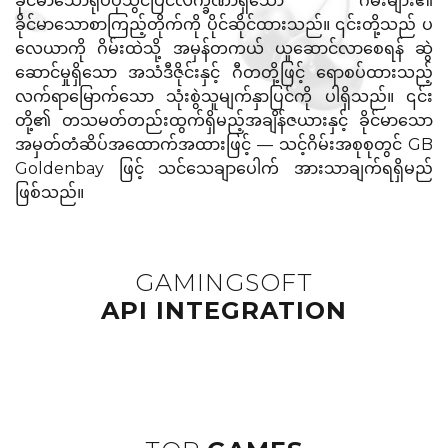
ခိုင်မာသောရုပ်ပုံသွင်ပြင်လက္ခဏာရှိသော ဂိမ်းများ၏
ခိုင်မာသောစာကြည့်တိုက်ကို ပိုင်ဆိုင်ထားသည်။ ၎င်းတို့သည် ပ
လေယာကို ဂိမ်းထဲသို့ အမှန်တကယ် ယူဆောင်လာစေရန် ဆွဲ
ဆောင်မှုရှိသော အသံဒီဇိုင်းနှင့် ဂီတတို့ဖြင့် ရောစပ်ထားသည့်
လက်ရာမြောက်သော သုံးစွဲသူမျက်နှာပြင်ကို ပါရှိသည်။ ၎င်း
တို့၏ တသမတ်တည်းထွက်ရှိမည့်အချိန်ဇယားနှင့် ခိုင်မာသော
အမှတ်တံဆိပ်အထောက်အထားဖြင့် — သင့်ဂိမ်းအစုစုတွင် GB
Goldenbay ဖြင့် သင်သေချာပေါက် အားသာချက်ရရှိမည်
ဖြစ်သည်။
GAMINGSOFT
API INTEGRATION