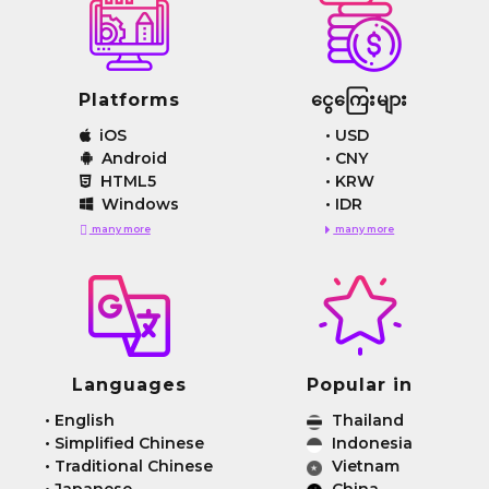
Platforms
ငွေကြေးများ
iOS
•
USD
Android
•
CNY
HTML5
•
KRW
Windows
•
IDR
many more
many more
Languages
Popular in
•
English
Thailand
•
Simplified Chinese
Indonesia
•
Traditional Chinese
Vietnam