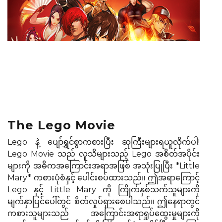
The Lego Movie
Lego နဲ့ ပျော်ရွှင်စွာကစားပြီး ဆုကြီးများရယူလိုက်ပါ!
Lego Movie သည် လူသိများသည့် Lego အစိတ်အပိုင်း
များကို အဓိကအကြောင်းအရာအဖြစ် အသုံးပြုပြီး *Little
Mary* ကစားပုံစံနှင့် ပေါင်းစပ်ထားသည်။ ဤအရာကြောင့်
Lego နှင့် Little Mary ကို ကြိုက်နှစ်သက်သူများကို
မျက်နှာပြင်ပေါ်တွင် စိတ်လှုပ်ရှားစေပါသည်။ ဤနေရာတွင်
ကစားသူများသည် အကြောင်းအရာရှုပ်ထွေးမှုများကို