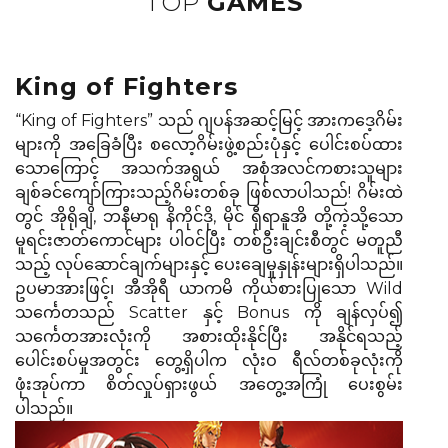
TOP
GAMES
King of Fighters
“King of Fighters” သည် ဂျပန်အဆင့်မြင့် အားကဒေ့ဂိမ်း
များကို အခြေခံပြီး စလော့ဂိမ်းဖွဲ့စည်းပုံနှင့် ပေါင်းစပ်ထား
သောကြောင့် အသက်အရွယ် အစုံအလင်ကစားသူများ
ချစ်ခင်ကျော်ကြားသည့်ဂိမ်းတစ်ခု ဖြစ်လာပါသည်! ဂိမ်းထဲ
တွင် အိုရိုချိ, ဘနီမာရု နိကိုင်ဒို, မိုင် ရှီရာနူအိ တို့ကဲ့သို့သော
မူရင်းဇာတ်ကောင်များ ပါဝင်ပြီး တစ်ဦးချင်းစီတွင် မတူညီ
သည့် လုပ်ဆောင်ချက်များနှင့် ပေးချေမှုနှုန်းများရှိပါသည်။
ဥပမာအားဖြင့်၊ အီအိုရီ ယာဂာမိ ကိုယ်စားပြုသော Wild
သင်္ကေတသည် Scatter နှင့် Bonus ကို ချန်လှပ်၍
သင်္ကေတအားလုံးကို အစားထိုးနိုင်ပြီး အနိုင်ရသည့်
ပေါင်းစပ်မှုအတွင်း တွေ့ရှိပါက လုံးဝ ရီလ်တစ်ခုလုံးကို
ဖုံးအုပ်ကာ စိတ်လှုပ်ရှားဖွယ် အတွေ့အကြုံ ပေးစွမ်း
ပါသည်။