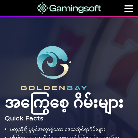
အကြွေစေ့ ဂိမ်းများ
Quick Facts
မတူညီ၍ မူပိုင်အလွှာရှိသော ဒေသဆိုင်ရာဂိမ်းများ
မူကြမ်းငွေကြေး လိုက်လျောစွာ ကုန်ကြမ်းလုပ်ဆောင်နိုင်မှု