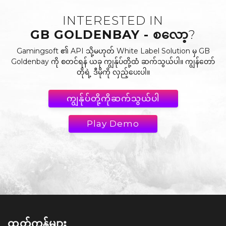
INTERESTED IN
GB GOLDENBAY - စလော့
?
Gamingsoft ၏ API သို့မဟုတ် White Label Solution မှ GB
Goldenbay ကို စတင်ရန် ယခု ကျွန်ုပ်တို့ထံ ဆက်သွယ်ပါ။ ကျွန်တော်
တိုရဲ့ ဒီမိုကို လှည့်ပေးပါ။
ကျွန်ုပ်တို့ကိုဆက်သွယ်ပါ
Play Demo
ထုတ်ကုန်များ