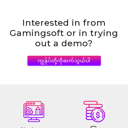
Interested in
from
Gamingsoft or in trying
out a demo?
ကျွန်ုပ်တို့ကိုဆက်သွယ်ပါ