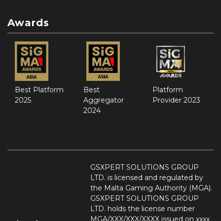
Awards
Best Platform
Best
Platform
2025
Aggregator
Provider 2023
2024
GSXPERT SOLUTIONS GROUP
LTD. is licensed and regulated by
the Malta Gaming Authority (MGA).
GSXPERT SOLUTIONS GROUP
LTD. holds the license number
MGA/XXX/XXX/XXXX issued on xxxx