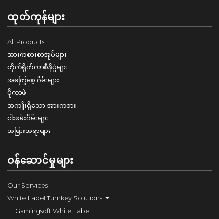
ထုတ်ကုန်များ
All Products
အားကစားစာအုပ်များ
တိုက်ရိုက်ကာစီနိုပွဲများ
အကြွေစေ့ ဂိမ်းများ
ပိုကာဖဲ
အကျိုးရှိသော အားကစား
ငါးဖမ်းဂိမ်းများ
အခြားအရာများ
ဝန်ဆောင်မှုများ
Our Services
White Label Turnkey Solutions
Gamingsoft White Label