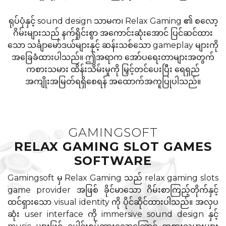
ရုပ်ပုံနှင့် sound design သာမက၊ Relax Gaming ၏ စလော့
ဂိမ်းများသည် နက်ရှိုင်းစွာ အကောင်းဆုံးအောင် ပြင်ဆင်ထား
သော သင်္ချာမော်ဒယ်များနှင့် ဆန်းသစ်သော gameplay များကို
အခြေခံထားပါသည်။ ဤအရာက အော်ပရေးတာများအတွက်
ကစားသမား ထိန်းသိမ်းမှုကို မြှင့်တင်ပေးပြီး ရေရှည်
အကျိုးအမြတ်ရရှိစေရန် အထောက်အကူပြုပါသည်။
GAMINGSOFT
RELAX GAMING SLOT GAMES
SOFTWARE
Gamingsoft မှ Relax Gaming သည် relax gaming slots
game provider အဖြစ် ခိုင်မာသော ဂိမ်းစာကြည့်တိုက်နှင့်
ထင်ရှားသော visual identity ကို ပိုင်ဆိုင်ထားပါသည်။ အလှပ
ဆုံး user interface ကို immersive sound design နှင့်