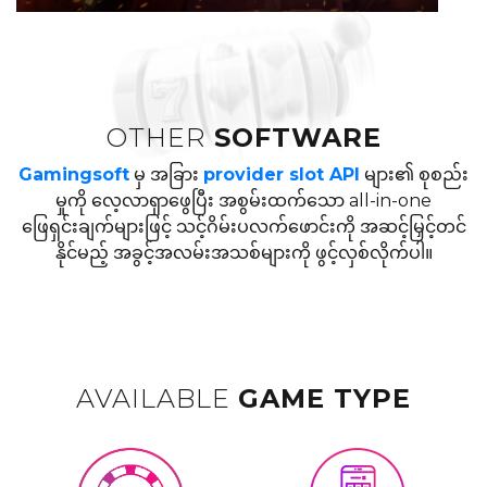
OTHER
SOFTWARE
Gamingsoft
မှ အခြား
provider slot API
များ၏ စုစည်း
မှုကို လေ့လာရှာဖွေပြီး အစွမ်းထက်သော all-in-one
ဖြေရှင်းချက်များဖြင့် သင့်ဂိမ်းပလက်ဖောင်းကို အဆင့်မြှင့်တင်
နိုင်မည့် အခွင့်အလမ်းအသစ်များကို ဖွင့်လှစ်လိုက်ပါ။
AVAILABLE
GAME TYPE