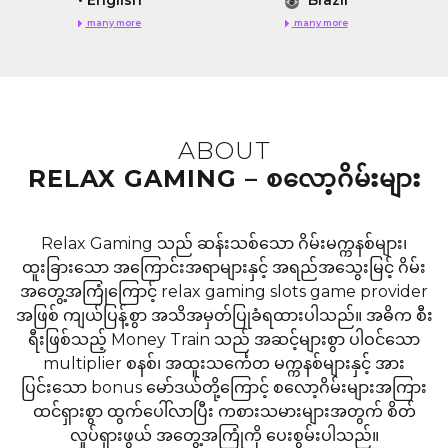
•
English
Brazil
many more
many more
ABOUT
RELAX GAMING – စလော့ဂိမ်းများ
Relax Gaming သည် ဆန်းသစ်သော ဂိမ်းမက္ကနစ်များ၊
ထူးခြားသော အကြောင်းအရာများနှင့် အရည်အသွေးမြင့် ဂိမ်း
အတွေ့အကြုံကြောင့် relax gaming slots game provider
အဖြစ် ကျယ်ပြန့်စွာ အသိအမှတ်ပြုခံရထားပါသည်။ အဓိက စီး
ရီးဖြစ်သည့် Money Train သည် အဆင့်များစွာ ပါဝင်သော
multiplier စနစ်၊ အထူးသင်္ကေတ မက္ကနစ်များနှင့် အား
ပြင်းသော bonus မော်ဒယ်တို့ကြောင့် စလော့ဂိမ်းများအကြား
ထင်ရှားစွာ ထွက်ပေါ်လာပြီး ကစားသမားများအတွက် စိတ်
လှုပ်ရှားဖွယ် အတွေ့အကြုံကို ပေးစွမ်းပါသည်။