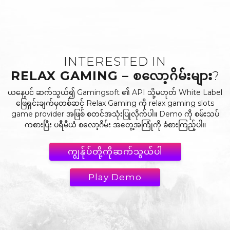
INTERESTED IN
RELAX GAMING – စလော့ဂိမ်းများ
?
ယနေ့ပင် ဆက်သွယ်၍ Gamingsoft ၏ API သို့မဟုတ် White Label
ဖြေရှင်းချက်မှတစ်ဆင့် Relax Gaming ကို relax gaming slots
game provider အဖြစ် စတင်အသုံးပြုလိုက်ပါ။ Demo ကို စမ်းသပ်
ကစားပြီး ပရီမီယံ စလော့ဂိမ်း အတွေ့အကြုံကို ခံစားကြည့်ပါ။
ကျွန်ုပ်တို့ကိုဆက်သွယ်ပါ
Play Demo