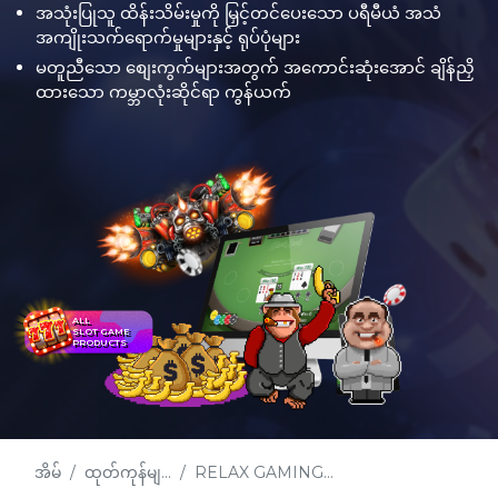
အသုံးပြုသူ ထိန်းသိမ်းမှုကို မြှင့်တင်ပေးသော ပရီမီယံ အသံ
အကျိုးသက်ရောက်မှုများနှင့် ရုပ်ပုံများ
မတူညီသော စျေးကွက်များအတွက် အကောင်းဆုံးအောင် ချိန်ညှိ
ထားသော ကမ္ဘာလုံးဆိုင်ရာ ကွန်ယက်
ALL
SLOT GAME
PRODUCTS
အိမ်
ထုတ်ကုန်မျ...
RELAX GAMING...