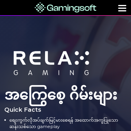
အကြွေစေ့ ဂိမ်းများ
Quick Facts
စျေးကွက်လိုအပ်ချက်မြင့်မားစေရန် အထောက်အကူပြုသော
ဆန်းသစ်သော gameplay