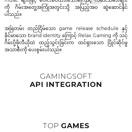
music များဖြင့် ပေါင်းစပ်ထားသောကြောင့် ကစားသမားများ
ကို ဂိမ်းအတွေ့အကြုံအတွင်းသို့ အပြည့်အဝ ဆွဲဆောင်နိုင်
ပါသည်။
အမြဲတမ်း တည်ငြိမ်သော game release schedule နှင့်
ခိုင်မာသော brand identity ကြောင့် Relax Gaming ကို သင့်
ဂိမ်းပို့ဖိုလီယိုထဲ ထည့်သွင်းခြင်းက ထင်ရှားသော ပြိုင်ဆိုင်မှု
အသာစီးကို ပေးစွမ်းပါသည်။
GAMINGSOFT
API INTEGRATION
TOP
GAMES