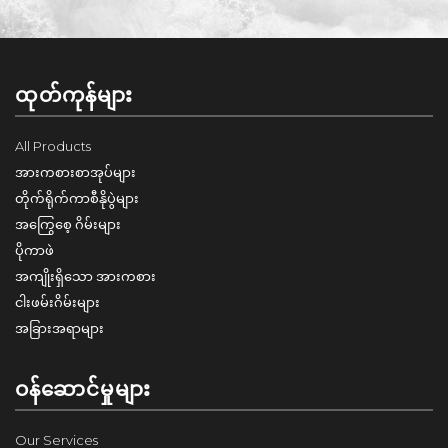
ထုတ်ကုန်များ
All Products
အားကစားစာအုပ်များ
တိုက်ရိုက်ကာစီနိုပွဲများ
အကြွေစေ့ ဂိမ်းများ
ပိုကာဖဲ
အကျိုးရှိသော အားကစား
ငါးဖမ်းဂိမ်းများ
အခြားအရာများ
ဝန်ဆောင်မှုများ
Our Services