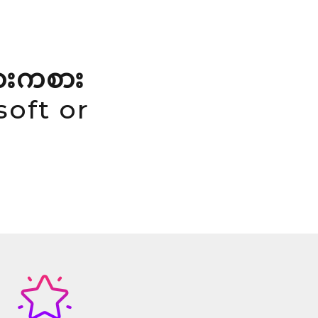
ားကစား
oft or