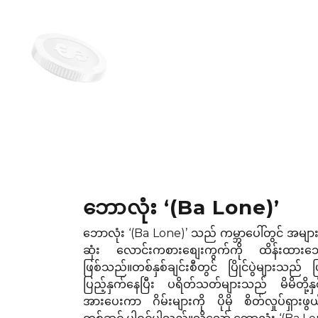
ဘောလုံး ‘(Ba Lone)’
ဘောလုံး ‘(Ba Lone)’ သည် ကမ္ဘာပေါ်တွင် အများ
ဆုံး လောင်းကစားစျေးကွက်ကို ထိန်းထား
ဖြစ်သည်။တစ်နှစ်ချင်းစီတွင် ပြိုင်ပွဲများသည် ပြ
ပြည့်နှက်နေပြီး ပရိတ်သတ်များသည် မိမိတို
အားပေးကာ ဂိမ်းများကို ပိုမို စိတ်လှုပ်ရှား