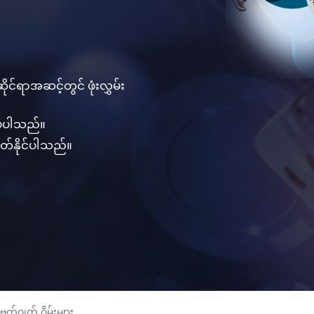
င်ရာအဆင့်တွင် ဖုံးလွှမ်း
ပံ့ပါသည်။
တ်နိုင်ပါသည်။
်ဂျက် ဂိမ်းများ