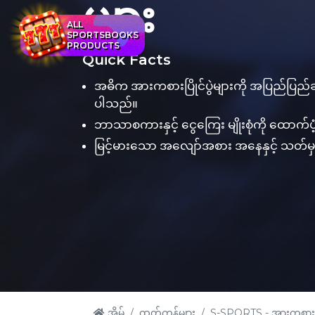
များ
ALL
SPORTSBOOKS
PRODUCTS
Quick Facts
အဓိက အားကစားပြိုင်ပွဲများကို အပြည်ပြည်ဆို
ပါသည်။
ဘာသာစကားနှင့် ငွေကြေး မျိုးစုံကို ထောက်
မြင့်မားသော အလျော်အစား အနေနှင့် သတ်မှ
အိမ်
ထုတ်ကုန်များ
S-SPORTS - အားကစားဗတ