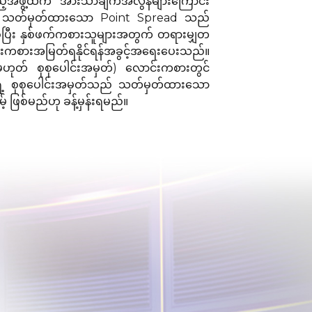
်သည့်အဖွဲ့ထက် အားသာချက်အလွန်များကြောင်း
က သတ်မှတ်ထားသော Point Spread သည်
ေပြီး နှစ်ဖက်ကစားသူများအတွက် တရားမျှတ
ရနိုင်ရန်အခွင့်အရေးပေးသည်။
ဟုတ် စုစုပေါင်းအမှတ်) လောင်းကစားတွင်
ဲ့ စုစုပေါင်းအမှတ်သည် သတ်မှတ်ထားသော
့် ဖြစ်မည်ဟု ခန့်မှန်းရမည်။