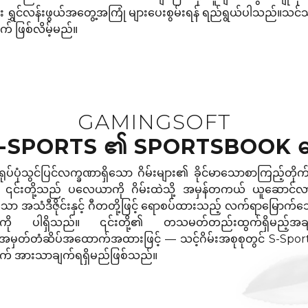
 ရွှင်လန်းဖွယ်အတွေ့အကြုံ များပေးစွမ်းရန် ရည်ရွယ်ပါသည်။သင်
် ဖြစ်လိမ့်မည်။
GAMINGSOFT
-SPORTS ၏ SPORTSBOOK ဆေ
ရုပ်ပုံသွင်ပြင်လက္ခဏာရှိသော ဂိမ်းများ၏ ခိုင်မာသောစာကြည့်တိုက်ကို
၎င်းတို့သည် ပလေယာကို ဂိမ်းထဲသို့ အမှန်တကယ် ယူဆောင်လာ
ိသော အသံဒီဇိုင်းနှင့် ဂီတတို့ဖြင့် ရောစပ်ထားသည့် လက်ရာမြောက်သေ
ြင်ကို ပါရှိသည်။ ၎င်းတို့၏ တသမတ်တည်းထွက်ရှိမည့်အချိန်
ာအမှတ်တံဆိပ်အထောက်အထားဖြင့် — သင့်ဂိမ်းအစုစုတွင် S-Sports
က် အားသာချက်ရရှိမည်ဖြစ်သည်။