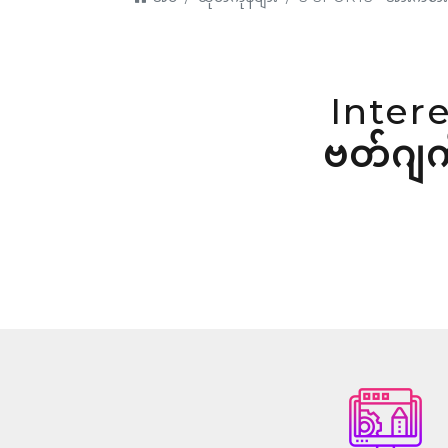
Inter
ဗတ်ဂျက်