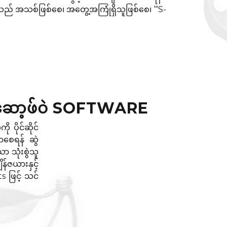
သည် အသစ်ဖြစ်စေ၊ အတွေ့အကြုံရှိသူဖြစ်စေ၊ ‘“S-
ာ့ဖ်ဝဲ SOFTWARE
 ပိုင်ဆိုင်
စေရန် ဆွဲ
ာ သုံးစွဲသူ
ဇယားနှင့်
 ဖြင့် သင်