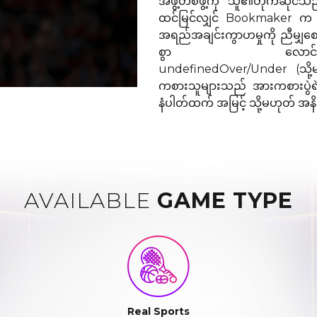
အဖွဲ့တစ်ဖွဲ့ကို သူ၏တိုက်ဆိုင
ထင်မြင်လျှင် Bookmaker 
အရည်အချင်းကွာဟမှုကို ညီမျှစ
စွာ လောင်းကစားအမြတ်
undefinedOver/Under (သို့မ
ကစားသူများသည် အားကစားပွဲရ
နံပါတ်ထက် အမြင့် သို့မဟုတ် အနိမ
AVAILABLE
GAME TYPE
Real Sports