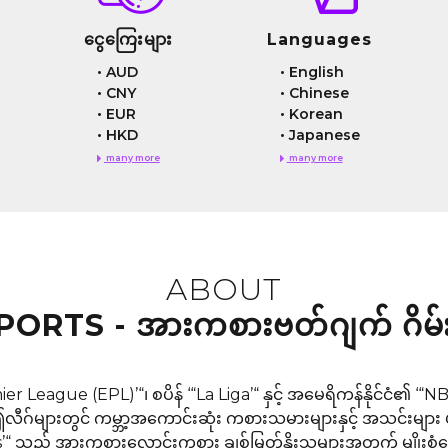
ငွေကြေးများ
Languages
•
AUD
•
English
•
CNY
•
Chinese
•
EUR
•
Korean
•
HKD
•
Japanese
many more
many more
ABOUT
PORTS - အားကစားဗတ်ဂျက် ဂိမ်း
er League (EPL)’“၊ စပိန် ‘“La Liga’“ နှင့် အမေရိကန်နိုင်ငံ၏
ည်။ဤလီဂ်များတွင် ကမ္ဘာ့အကောင်းဆုံး ကစားသမားများနှင့် အသင်းမျ
ports’“ သည် အားကစားလောင်းကစား ချစ်မြတ်နိုးသူများအတွက် မျိုး