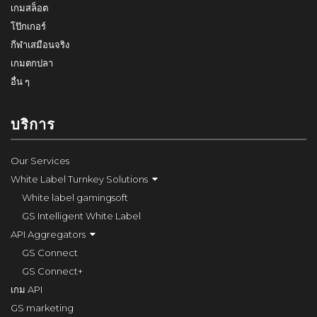
เกมสล็อต
โป๊กเกอร์
กีฬาเสมือนจริง
เกมตกปลา
อื่น ๆ
บริการ
Our Services
White Label Turnkey Solutions
White label gamingsoft
GS Intelligent White Label
API Aggregators
GS Connect
GS Connect+
เกม API
GS marketing