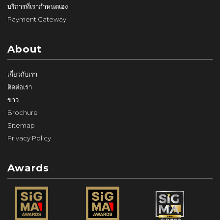
บริการที่เรากำหนดเอง
Payment Gateway
About
เกี่ยวกับเรา
ติดต่อเรา
ข่าว
Brochure
Sitemap
Privacy Policy
Awards