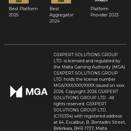
Best Platform
Best
Platform
2025
Aggregator
Provider 2023
2024
GSXPERT SOLUTIONS GROUP
LTD. is licensed and regulated by
the Malta Gaming Authority (MGA).
GSXPERT SOLUTIONS GROUP
LTD. holds the license number
MGA/XXX/XXX/XXXX issued on xxxx
2026. Copyright 2026 GSXPERT
SOLUTIONS GROUP LTD. -All
rights reserved. GSXPERT
SOLUTIONS GROUP LTD.
(C110334) with registered address
at 64, Excalibur, B. Bontadini Street,
Birkirkara, BKR 1737, Malta