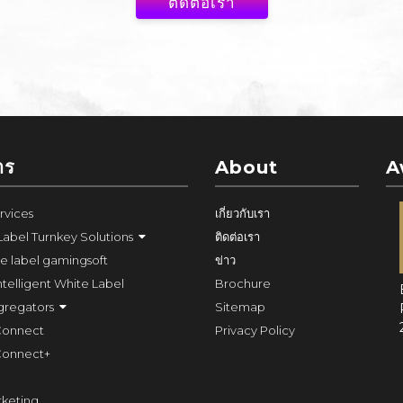
ติดต่อเรา
าร
About
A
rvices
เกี่ยวกับเรา
Label Turnkey Solutions
ติดต่อเรา
e label gamingsoft
ข่าว
ntelligent White Label
Brochure
gregators
Sitemap
Connect
Privacy Policy
Connect+
keting