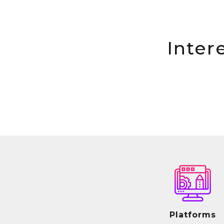
Inter
Platforms