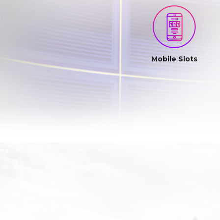
Mobile Slots