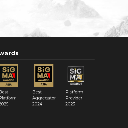
wards
Best
Best
Platform
Platform
Aggregator
Provider
2025
2024
2023