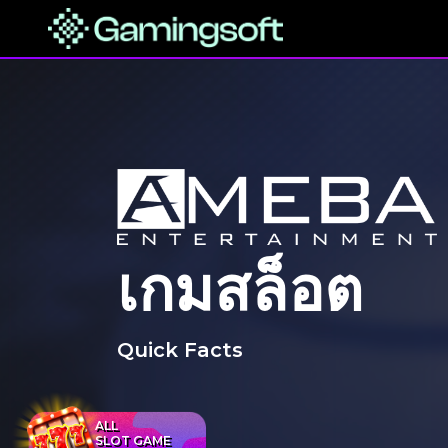
เกมสล็อต
Quick Facts
ALL
SLOT GAME