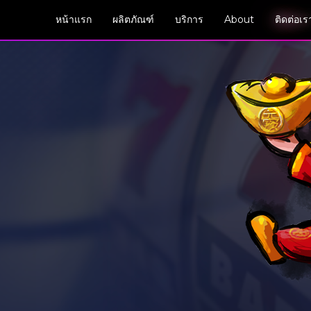
หน้าแรก
ผลิตภัณฑ์
บริการ
About
ติดต่อเร