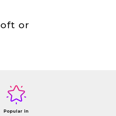
oft or
Popular in