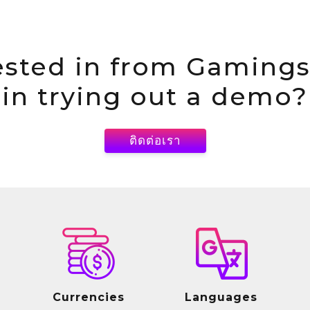
ested in
from Gamings
in trying out a demo?
ติดต่อเรา
Currencies
Languages