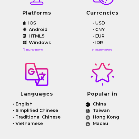
Platforms
Currencies
iOS
•
USD
Android
•
CNY
HTML5
•
EUR
Windows
•
IDR
many more
many more
Languages
Popular in
•
English
China
•
Simplified Chinese
Taiwan
•
Traditional Chinese
Hong Kong
•
Vietnamese
Macau