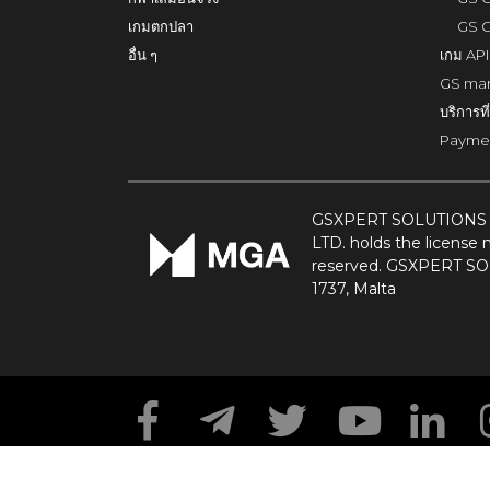
เกมตกปลา
GS 
อื่น ๆ
เกม API
GS mar
บริการท
Payme
GSXPERT SOLUTIONS GR
LTD. holds the licens
reserved. GSXPERT SOLU
1737, Malta