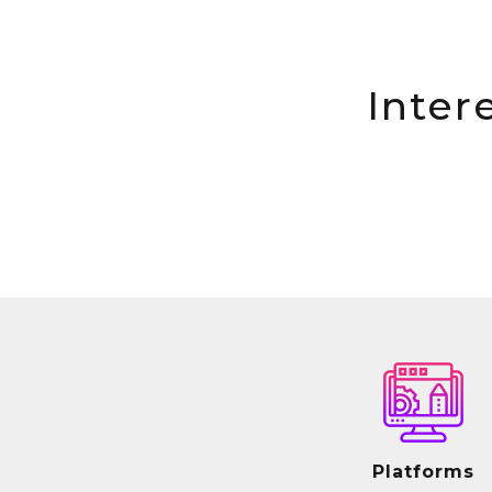
Inter
Platforms