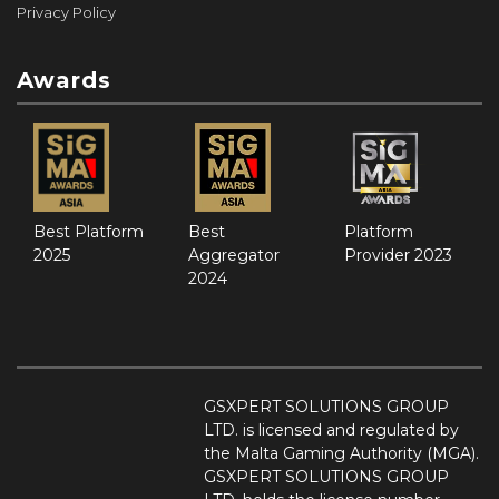
Privacy Policy
Awards
Best Platform
Best
Platform
2025
Aggregator
Provider 2023
2024
GSXPERT SOLUTIONS GROUP
LTD. is licensed and regulated by
the Malta Gaming Authority (MGA).
GSXPERT SOLUTIONS GROUP