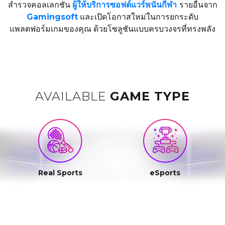
สำรวจคอลเลกชัน
ผู้ให้บริการซอฟต์แวร์พนันกีฬา
รายอื่นจาก
Gamingsoft
และเปิดโอกาสใหม่ในการยกระดับ
แพลตฟอร์มเกมของคุณ ด้วยโซลูชันแบบครบวงจรที่ทรงพลัง
AVAILABLE
GAME TYPE
Real Sports
eSports