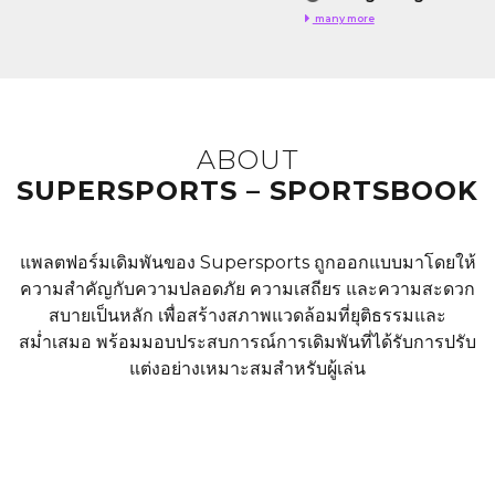
many more
ABOUT
SUPERSPORTS – SPORTSBOOK
แพลตฟอร์มเดิมพันของ Supersports ถูกออกแบบมาโดยให้
ความสำคัญกับความปลอดภัย ความเสถียร และความสะดวก
สบายเป็นหลัก เพื่อสร้างสภาพแวดล้อมที่ยุติธรรมและ
สม่ำเสมอ พร้อมมอบประสบการณ์การเดิมพันที่ได้รับการปรับ
แต่งอย่างเหมาะสมสำหรับผู้เล่น