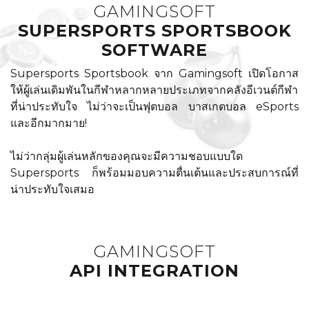
GAMINGSOFT
SUPERSPORTS SPORTSBOOK
SOFTWARE
Supersports Sportsbook จาก Gamingsoft เปิดโอกาส
ให้ผู้เล่นเดิมพันในกีฬาหลากหลายประเภทจากคลังอีเวนต์กีฬา
ที่น่าประทับใจ ไม่ว่าจะเป็นฟุตบอล บาสเกตบอล eSports
และอีกมากมาย!
ไม่ว่ากลุ่มผู้เล่นหลักของคุณจะมีความชอบแบบใด
Supersports ก็พร้อมมอบความตื่นเต้นและประสบการณ์ที่
น่าประทับใจเสมอ
GAMINGSOFT
API INTEGRATION