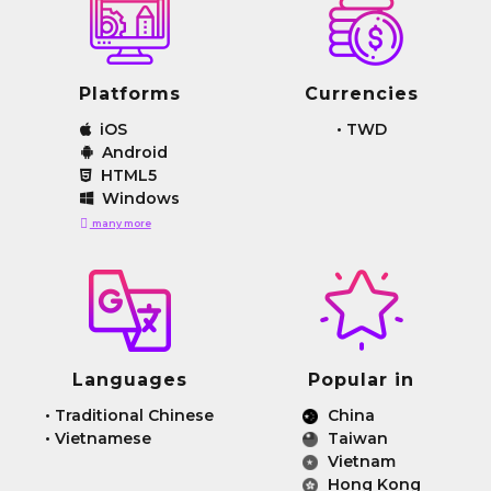
Platforms
Currencies
iOS
•
TWD
Android
HTML5
Windows
many more
Languages
Popular in
•
Traditional Chinese
China
•
Vietnamese
Taiwan
Vietnam
Hong Kong