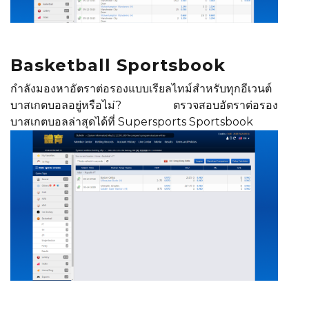
Basketball Sportsbook
กำลังมองหาอัตราต่อรองแบบเรียลไทม์สำหรับทุกอีเวนต์
บาสเกตบอลอยู่หรือไม่? ตรวจสอบอัตราต่อรอง
บาสเกตบอลล่าสุดได้ที่ Supersports Sportsbook