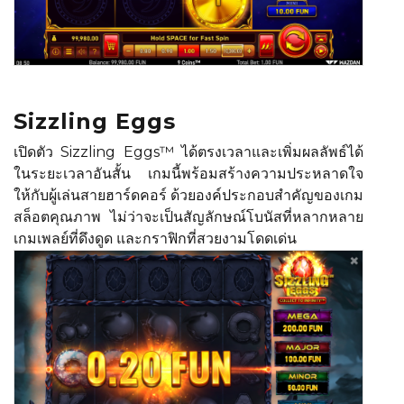
Sizzling Eggs
เปิดตัว Sizzling Eggs™ ได้ตรงเวลาและเพิ่มผลลัพธ์ได้
ในระยะเวลาอันสั้น เกมนี้พร้อมสร้างความประหลาดใจ
ให้กับผู้เล่นสายฮาร์ดคอร์ ด้วยองค์ประกอบสำคัญของเกม
สล็อตคุณภาพ ไม่ว่าจะเป็นสัญลักษณ์โบนัสที่หลากหลาย
เกมเพลย์ที่ดึงดูด และกราฟิกที่สวยงามโดดเด่น