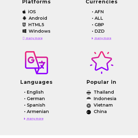
Platforms
Currencies
iOS
•
AFN
Android
•
ALL
HTML5
•
GBP
Windows
•
DZD
many more
many more
Languages
Popular in
•
English
Thailand
•
German
Indonesia
•
Spanish
Vietnam
•
Armenian
China
many more