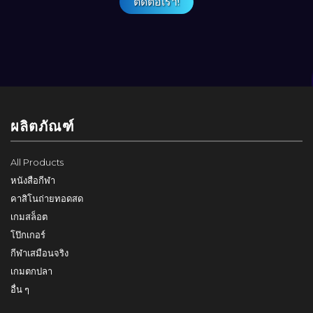
ติดต่อเรา!
ผลิตภัณฑ์
All Products
หนังสือกีฬา
คาสิโนถ่ายทอดสด
เกมสล็อต
โป๊กเกอร์
กีฬาเสมือนจริง
เกมตกปลา
อื่น ๆ