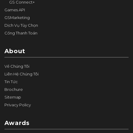
GS Connect+
Games API
GSMarketing
Dịch Vụ Tùy Chọn
Cổng Thanh Toán
About
Về Chúng Tôi
Liên Hệ Chúng Tôi
Tin Tức
Brochure
Sitemap
Privacy Policy
Awards