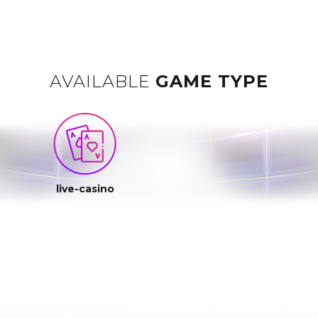
AVAILABLE
GAME TYPE
live-casino