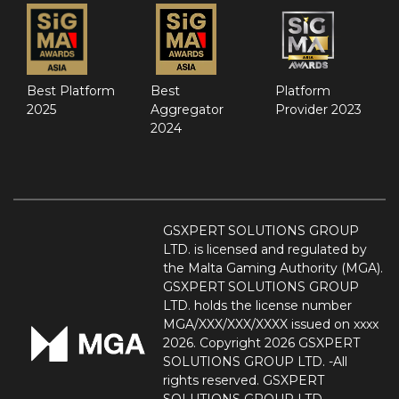
Best Platform
Best
Platform
2025
Aggregator
Provider 2023
2024
GSXPERT SOLUTIONS GROUP
LTD. is licensed and regulated by
the Malta Gaming Authority (MGA).
GSXPERT SOLUTIONS GROUP
LTD. holds the license number
MGA/XXX/XXX/XXXX issued on xxxx
2026. Copyright 2026 GSXPERT
SOLUTIONS GROUP LTD. -All
rights reserved. GSXPERT