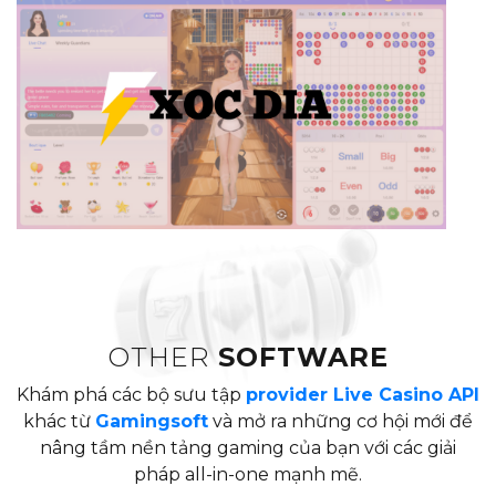
OTHER
SOFTWARE
Khám phá các bộ sưu tập
provider Live Casino API
khác từ
Gamingsoft
và mở ra những cơ hội mới để
nâng tầm nền tảng gaming của bạn với các giải
pháp all-in-one mạnh mẽ.