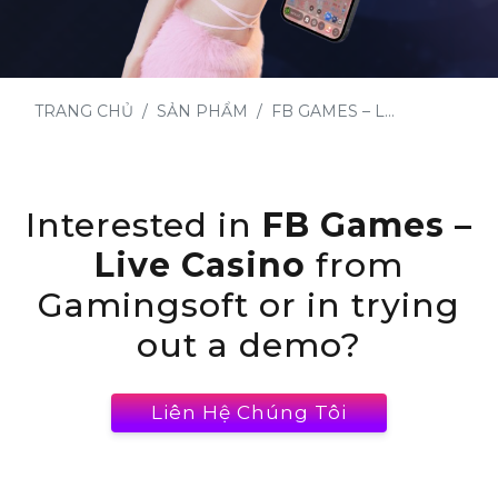
TRANG CHỦ
SẢN PHẨM
FB GAMES – L...
Interested in
FB Games –
Live Casino
from
Gamingsoft or in trying
out a demo?
Liên Hệ Chúng Tôi