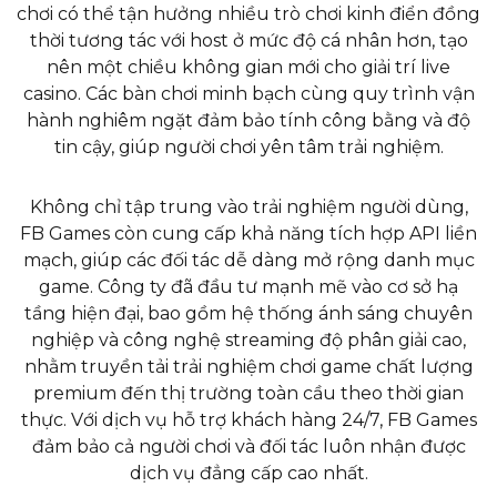
chơi có thể tận hưởng nhiều trò chơi kinh điển đồng
thời tương tác với host ở mức độ cá nhân hơn, tạo
nên một chiều không gian mới cho giải trí live
casino. Các bàn chơi minh bạch cùng quy trình vận
hành nghiêm ngặt đảm bảo tính công bằng và độ
tin cậy, giúp người chơi yên tâm trải nghiệm.
Không chỉ tập trung vào trải nghiệm người dùng,
FB Games còn cung cấp khả năng tích hợp API liền
mạch, giúp các đối tác dễ dàng mở rộng danh mục
game. Công ty đã đầu tư mạnh mẽ vào cơ sở hạ
tầng hiện đại, bao gồm hệ thống ánh sáng chuyên
nghiệp và công nghệ streaming độ phân giải cao,
nhằm truyền tải trải nghiệm chơi game chất lượng
premium đến thị trường toàn cầu theo thời gian
thực. Với dịch vụ hỗ trợ khách hàng 24/7, FB Games
đảm bảo cả người chơi và đối tác luôn nhận được
dịch vụ đẳng cấp cao nhất.