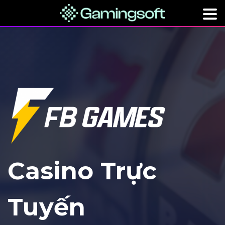
Casino Trực
Tuyến