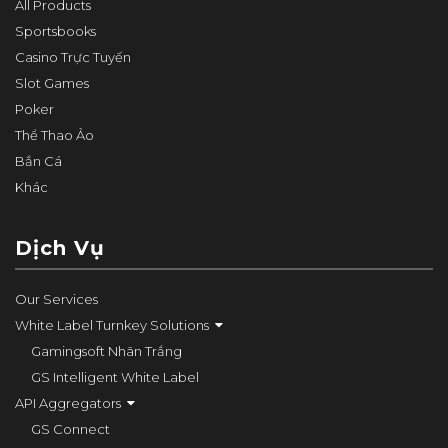
All Products
Sportsbooks
Casino Trực Tuyến
Slot Games
Poker
Thể Thao Ảo
Bắn Cá
Khác
Dịch Vụ
Our Services
White Label Turnkey Solutions
Gamingsoft Nhãn Trắng
GS Intelligent White Label
API Aggregators
GS Connect