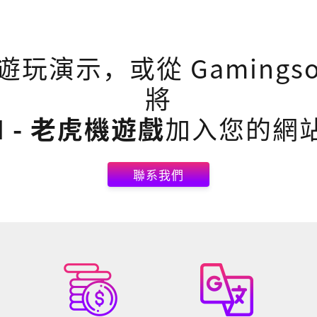
玩演示，或從 Gamingso
將
N - 老虎機遊戲
加入您的網
聯系我們