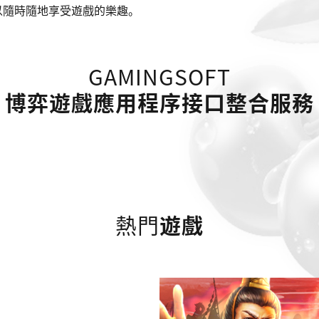
以隨時隨地享受遊戲的樂趣。
GAMINGSOFT
博弈遊戲應用程序接口整合服務
熱門
遊戲