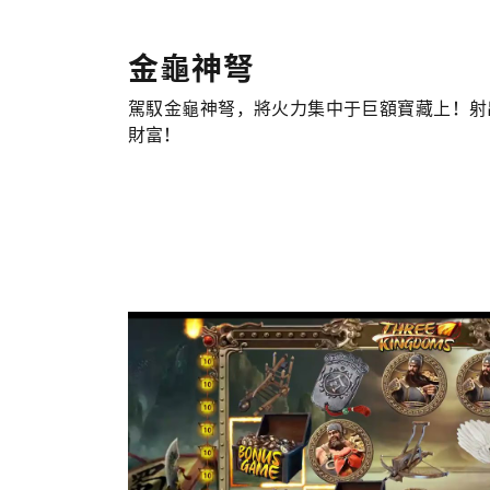
金龜神弩
駕馭金龜神弩，將火力集中于巨額寶藏上！射
財富！