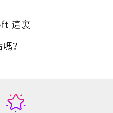
ft 這裏
站嗎？