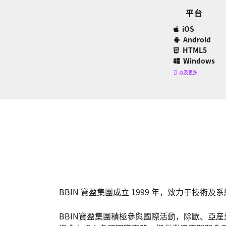
平台
iOS
Android
HTML5
Windows
以及更多
BBIN 寶盈集團成立 1999 年，致力于
BBIN寶盈集團積極參與國際活動，除歐、亞