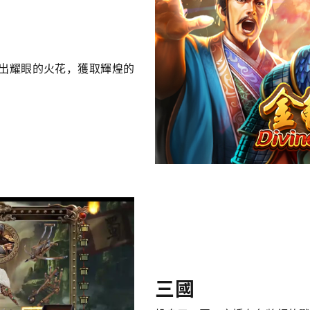
出耀眼的火花，獲取輝煌的
三國