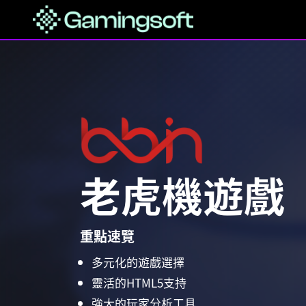
老虎機遊戲
重點速覽
多元化的遊戲選擇
靈活的HTML5支持
強大的玩家分析工具