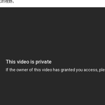
元的視野。