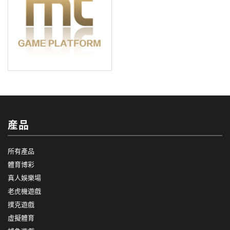
産品
所有產品
體育博彩
真人娛樂場
老虎機遊戲
撲克遊戲
虛擬體育