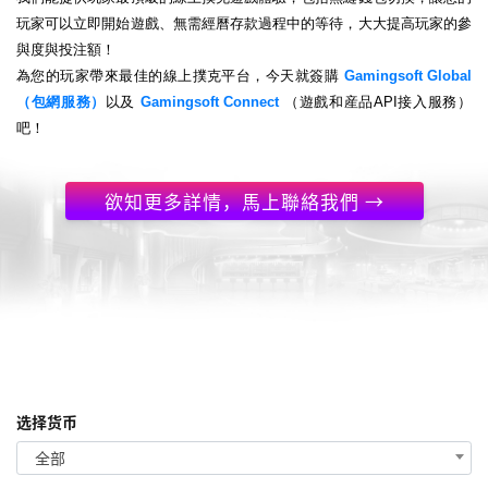
玩家可以立即開始遊戲、無需經曆存款過程中的等待，大大提高玩家的參
與度與投注額！
為您的玩家帶來最佳的線上撲克平台，今天就簽購
Gamingsoft Global
（包網服務）
以及
Gamingsoft Connect
（遊戲和産品API接入服務）
吧！
欲知更多詳情，馬上聯絡我們 →
选择货币
全部