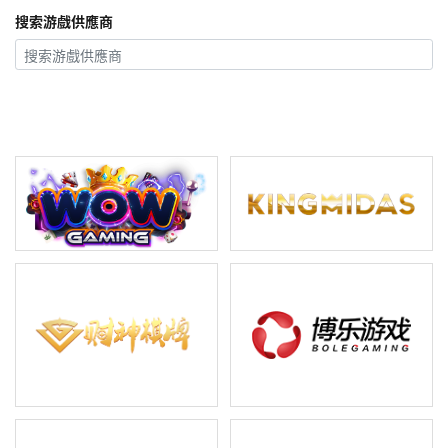
搜索游戲供應商