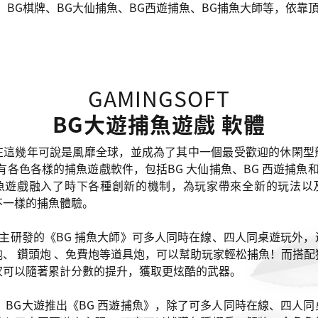
訊、BG棋牌、BG大仙捕魚、BG西遊捕魚、BG捕魚大師等，依
！
GAMINGSOFT
BG大遊捕魚遊戲 軟體
在這幾年可說是風靡全球，並成為了其中一個最受歡迎的休閑型
有各色各樣的捕魚遊戲軟件，包括BG 大仙捕魚、BG 西遊捕魚和
魚遊戲融入了時下各種創新的機制，為玩家帶來全新的玩法以
不一樣的捕魚體驗。
自主研發的《BG 捕魚大師》可多人同時在線、四人同桌遊玩外
炮、 鑽頭炮 、免費炮等道具炮，可以幫助玩家輕松捕魚！而搭配
家可以隨著累計分數的提升，獲取更炫酷的武器。
年，BG大遊推出《BG 西遊捕魚》，除了可多人同時在線、四人