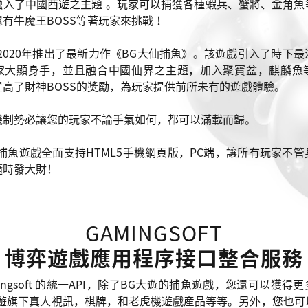
融入了中國西遊之主題 。玩家可以捕獲各種蝦兵、蟹將、金角魚
有牛魔王BOSS等著玩家來挑戰 ！
2020年推出了最新力作《BG大仙捕魚》。該遊戲引入了時下
家大顯身手，並且融合中國仙界之主題，加入聚寶盆，麒麟魚
提高了財神BOSS的獎勵，為玩家提供前所未有的遊戲體驗。
機制勢必讓您的玩家不論手氣如何，都可以滿載而歸。
捕魚遊戲全面支持HTML5手機網頁版，PC端，讓所有玩家不
隨時發大財！
GAMINGSOFT
博弈遊戲應用程序接口整合服務
mingsoft 的統一API，除了BG大遊的捕魚遊戲，您還可以獲得
大遊旗下真人視訊，棋牌，和老虎機遊戲産品等等。另外，您也可