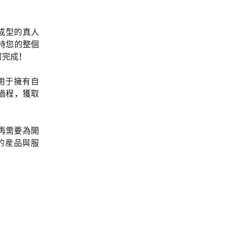
成型的真人
持您的整個
可完成！
用于擁有自
過程，獲取
不再需要為開
的産品與服