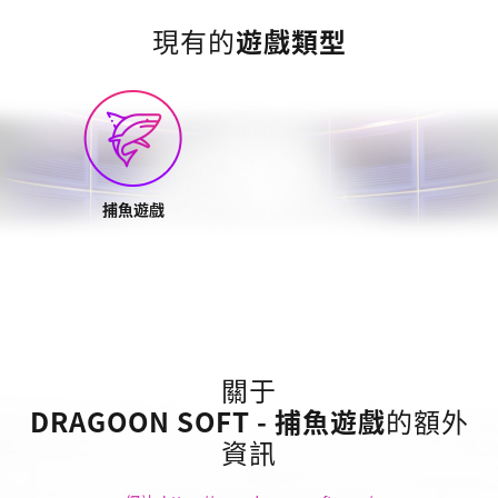
現有的
遊戲類型
捕魚遊戲
關于
DRAGOON SOFT - 捕魚遊戲
的額外
資訊