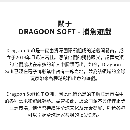
關于
DRAGOON SOFT - 捕魚遊戲
Dragoon Soft是一家由資深團隊所組成的遊戲開發商，成
立于2018年且迅速茁壯。憑借他們的獨特眼光，超群拔類
的他們成功在衆多的新人中脫穎而出。如今，Dragoon
Soft已經在電子博彩業中占有一席之地，並為該領域的全球
玩家帶來各種精彩和出色的遊戲。
Dragoon Soft位于亞洲，因此他們充足的了解亞洲市場中
的各種需求和遊戲趨勢。盡管如此，該公司並不會僅僅止步
于亞洲市場，他們會持續往全球文化及元素發展，創造各種
可以引起全球玩家共鳴的頂尖遊戲。