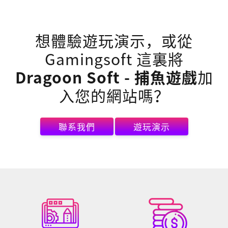
想體驗遊玩演示，或從
Gamingsoft 這裏將
Dragoon Soft - 捕魚遊戲
加
入您的網站嗎？
聯系我們
遊玩演示