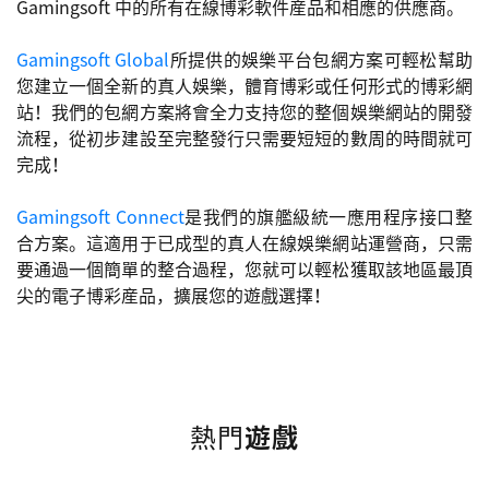
Gamingsoft 中的所有在線博彩軟件産品和相應的供應商。
Gamingsoft Global
所提供的娛樂平台包網方案可輕松幫助
您建立一個全新的真人娛樂，體育博彩或任何形式的博彩網
站！我們的包網方案將會全力支持您的整個娛樂網站的開發
流程，從初步建設至完整發行只需要短短的數周的時間就可
完成！
Gamingsoft Connect
是我們的旗艦級統一應用程序接口整
合方案。這適用于已成型的真人在線娛樂網站運營商，只需
要通過一個簡單的整合過程，您就可以輕松獲取該地區最頂
尖的電子博彩産品，擴展您的遊戲選擇！
熱門
遊戲