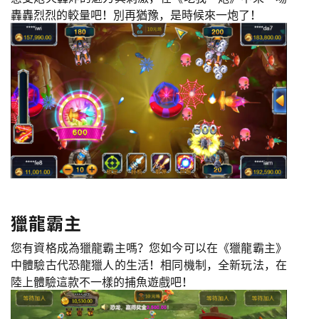
轟轟烈烈的較量吧！別再猶豫，是時候來一炮了！
獵龍霸主
您有資格成為獵龍霸主嗎？您如今可以在《獵龍霸主》
中體驗古代恐龍獵人的生活！相同機制，全新玩法，在
陸上體驗這款不一樣的捕魚遊戲吧！