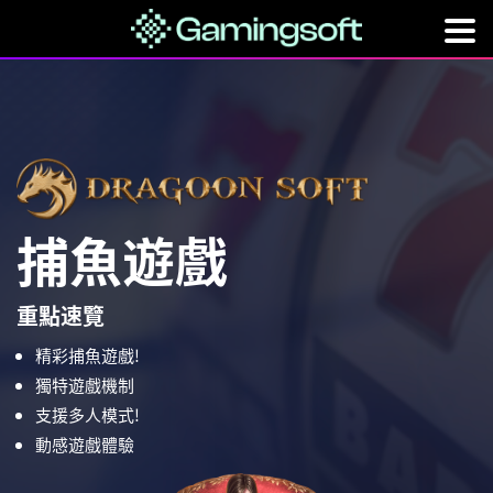
捕魚遊戲
重點速覽
精彩捕魚遊戲!
獨特遊戲機制
支援多人模式!
動感遊戲體驗