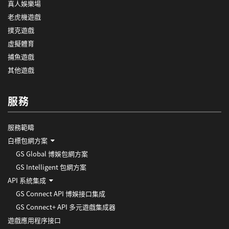
真人娛樂場
老虎機遊戲
撲克遊戲
虛擬體育
捕魚遊戲
其他遊戲
服務
服務範疇
白標包網方案
GS Global 博娛包網方案
GS Intelligent 包網方案
API 系統集成
GS Connect API 博娛接口集成
GS Connect+ API 多元遊戲集成器
遊戲應用程序接口