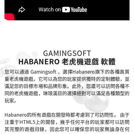
GAMINGSOFT
HABANERO 老虎機遊戲 軟體
您可以通過 Gamingsoft ，選擇Habanero旗下的各種高質
量老虎機遊戲，它可以為您的玩家提供獨特的定制體驗，並
滿足您的目標市場和品牌形象。此外，您還可以訪問各種不
同的老虎機遊戲，琳琅滿目的選擇絕對可以滿足各種類型的
玩家。
Habanero的所有遊戲在開發時都考慮到了可訪問性。 由于
注重于HTML5上的開發，幾乎任何平台的玩家都可以訪問
其完整的遊戲目錄，因此您可以確保您的玩家無論身在何