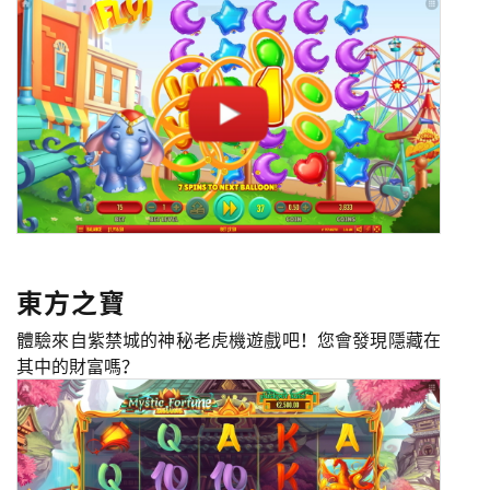
東方之寶
體驗來自紫禁城的神秘老虎機遊戲吧！您會發現隱藏在
其中的財富嗎？