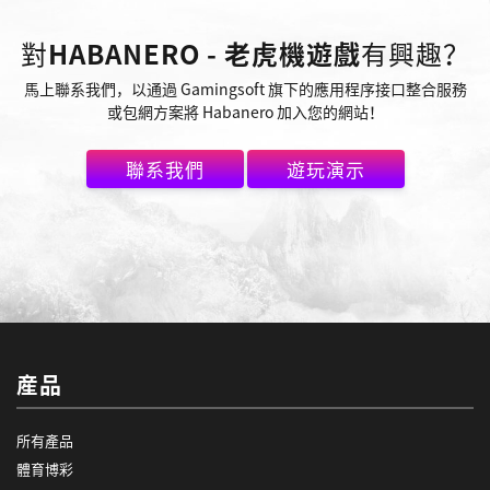
對
HABANERO - 老虎機遊戲
有興趣？
馬上聯系我們，以通過 Gamingsoft 旗下的應用程序接口整合服務
或包網方案將 Habanero 加入您的網站！
聯系我們
遊玩演示
産品
所有產品
體育博彩