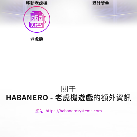
移動老虎機
累計獎金
老虎機
關于
HABANERO - 老虎機遊戲
的額外資訊
網站: https://habanerosystems.com