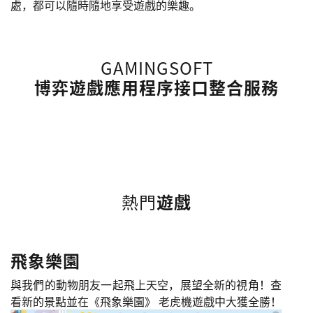
處，都可以隨時隨地享受遊戲的樂趣。
GAMINGSOFT
博弈遊戲應用程序接口整合服務
熱門
遊戲
飛象樂園
與我們的動物朋友一起飛上天空，展望全新的視角！查
看新的景點並在《飛象樂園》 老虎機遊戲中大獲全勝！