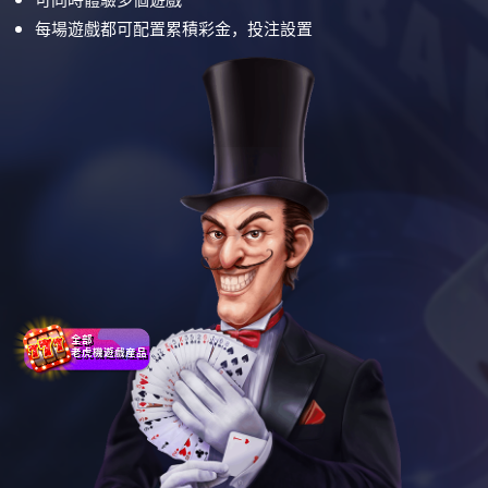
每場遊戲都可配置累積彩金，投注設置
全部
老虎機遊戲産品