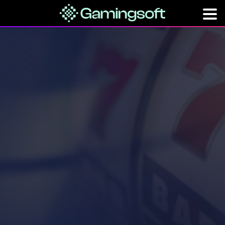
優質遊戲
L5 技術，
有設備上都能實現無縫流暢的遊戲體驗