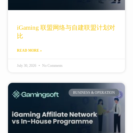
iGaming 联盟网络与自建联盟计划对
比
READ MORE »
July 30, 2026
No Comments
BUSINESS & OPERATION