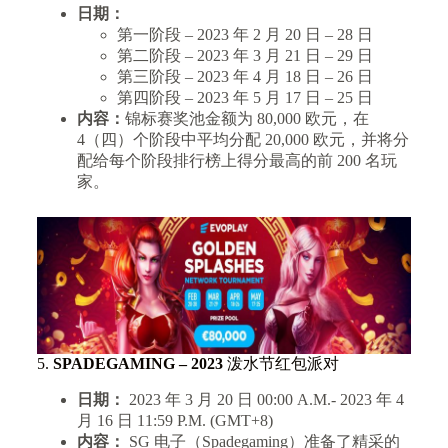
日期：
第一阶段 – 2023 年 2 月 20 日 – 28 日
第二阶段 – 2023 年 3 月 21 日 – 29 日
第三阶段 – 2023 年 4 月 18 日 – 26 日
第四阶段 – 2023 年 5 月 17 日 – 25 日
内容：
锦标赛奖池金额为 80,000 欧元，在
4（四）个阶段中平均分配 20,000 欧元，并将分
配给每个阶段排行榜上得分最高的前 200 名玩
家。
5.
SPADEGAMING – 2023
泼水节红包派对
日期：
2023 年 3 月 20 日 00:00 A.M.- 2023 年 4
月 16 日 11:59 P.M. (GMT+8)
内容：
SG 电子（Spadegaming）准备了精采的