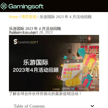
Home
/
博弈新闻
/ 乐游国际 2023 年 4 月活动回顾
乐游国际 2023 年 4 月活动回顾
Published at : April 28, 2023
Author : Kenneth
了解全球合作伙伴所推出的最新促销活动！
Table of Contents