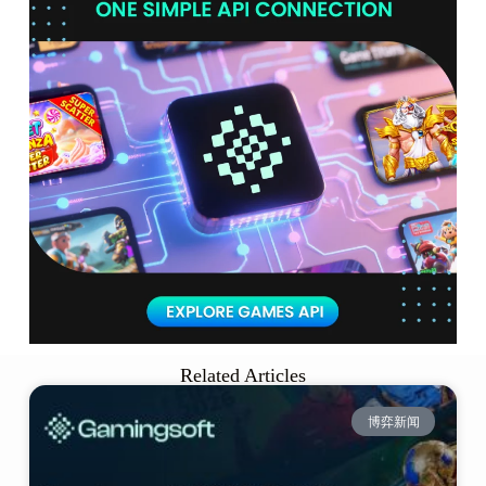
Related Articles
博弈新闻