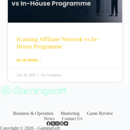
iGaming Affiliate Network vs In-
House Programme
READ MORE »
July 30, 2026
No Comments
Business & Operation
Marketing
Game Review
News
Contact Us
Copyright © 2026 - GamingSoft