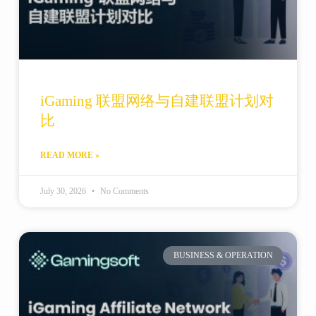
iGaming 联盟网络与自建联盟计划对
比
READ MORE »
July 30, 2026
No Comments
BUSINESS & OPERATION