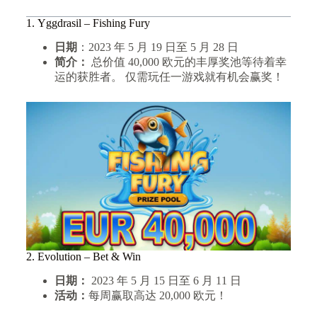
1. Yggdrasil – Fishing Fury
日期
：2023 年 5 月 19 日至 5 月 28 日
简介：
总价值 40,000 欧元的丰厚奖池等待着幸
运的获胜者。 仅需玩任一游戏就有机会赢奖！
2. Evolution – Bet & Win
日期：
2023 年 5 月 15 日至 6 月 11 日
活动：
每周赢取高达 20,000 欧元！