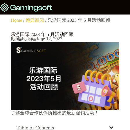
Home
/
博弈新闻
/ 乐游国际 2023 年 5 月活动回顾
乐游国际 2023 年 5 月活动回顾
Published at : June 12, 2023
Author : Kenneth
了解全球合作伙伴所推出的最新促销活动！
Table of Contents