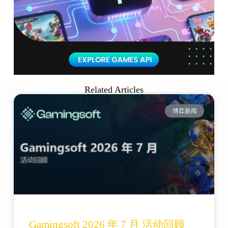
Related Articles
博弈新闻
Gamingsoft 2026 年 7 月 活动回顾