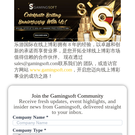
乐游国际在线上博彩拥有 8 年的经验，以卓越和创
新的承诺而享誉业界，是您开拓全球线上博彩市场
值得信赖的合作伙伴。 现在透过
sales@gamingsoft.com
联系我们的 团队，或造访官
方网站
www.gamingsoft.com
，开启您迈向线上博彩
事业的成功之路！
Join the Gamingsoft Community
Receive fresh updates, event highlights, and
insider news from Gamingsoft, delivered straight
to your inbox.
Company Name *
Company Type *