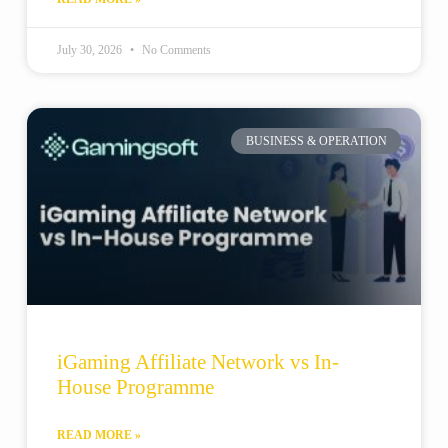
July 30, 2026
No Comments
BUSINESS & OPERATION
iGaming Affiliate Network vs In-
House Programme
READ MORE »