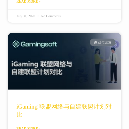
READ MORE »
July 31, 2026
No Comments
商业与运营
iGaming 联盟网络与自建联盟计划对
比
READ MORE »