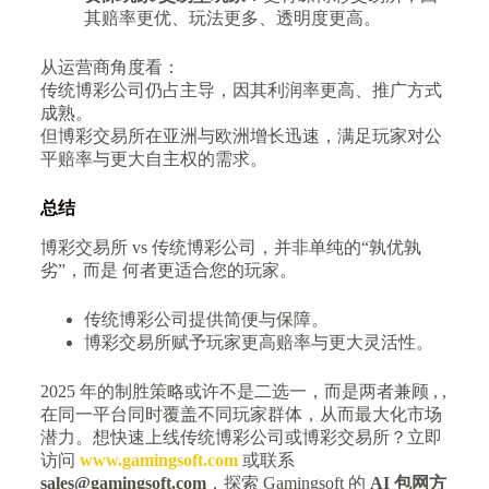
其赔率更优、玩法更多、透明度更高。
从运营商角度看：
传统博彩公司仍占主导，因其利润率更高、推广方式
成熟。
但博彩交易所在亚洲与欧洲增长迅速，满足玩家对公
平赔率与更大自主权的需求。
总结
博彩交易所 vs 传统博彩公司，并非单纯的“孰优孰
劣”，而是 何者更适合您的玩家。
传统博彩公司提供简便与保障。
博彩交易所赋予玩家更高赔率与更大灵活性。
2025 年的制胜策略或许不是二选一，而是两者兼顾 , ,
在同一平台同时覆盖不同玩家群体，从而最大化市场
潜力。想快速上线传统博彩公司或博彩交易所？立即
访问
www.gamingsoft.com
或联系
sales@gamingsoft.com
，探索 Gamingsoft 的
AI 包网方