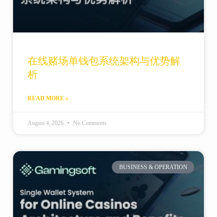
在线赌场单钱包系统架构与优势解
析
READ MORE »
August 4, 2026
No Comments
BUSINESS & OPERATION