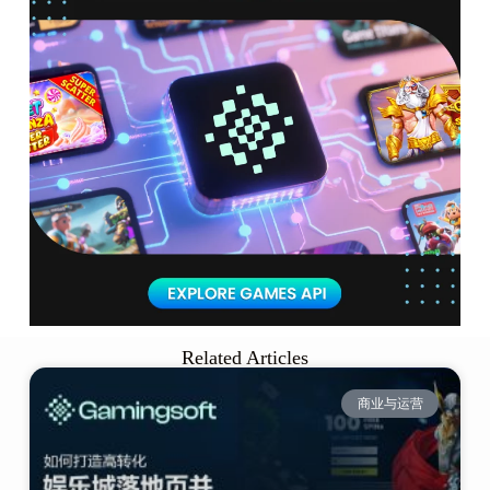
Related Articles
商业与运营