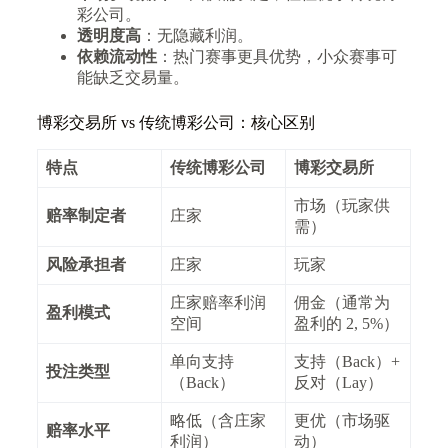
彩公司。
透明度高
：无隐藏利润。
依赖流动性
：热门赛事更具优势，小众赛事可
能缺乏交易量。
博彩交易所 vs 传统博彩公司：核心区别
特点
传统博彩公司
博彩交易所
市场（玩家供
赔率制定者
庄家
需）
风险承担者
庄家
玩家
庄家赔率利润
佣金（通常为
盈利模式
空间
盈利的 2, 5%）
单向支持
支持（Back）+
投注类型
（Back）
反对（Lay）
略低（含庄家
更优（市场驱
赔率水平
利润）
动）