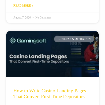
READ MORE »
August 7, 2026
No Comments
BUSINESS & OPERATION
How to Write Casino Landing Pages
That Convert First-Time Depositors