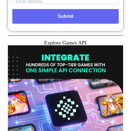
Explore Games API