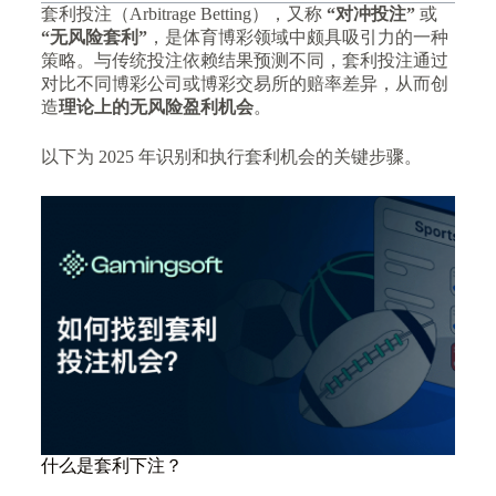
套利投注（Arbitrage Betting），又称
“对冲投注”
或
“无风险套利”
，是体育博彩领域中颇具吸引力的一种
策略。与传统投注依赖结果预测不同，套利投注通过
对比不同博彩公司或博彩交易所的赔率差异，从而创
造
理论上的无风险盈利机会
。
以下为 2025 年识别和执行套利机会的关键步骤。
什么是套利下注？