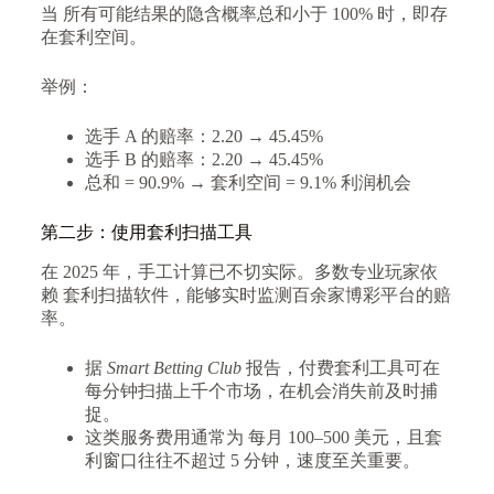
当 所有可能结果的隐含概率总和小于 100% 时，即存
在套利空间。
举例：
选手 A 的赔率：2.20 → 45.45%
选手 B 的赔率：2.20 → 45.45%
总和 = 90.9% → 套利空间 = 9.1% 利润机会
第二步：使用套利扫描工具
在 2025 年，手工计算已不切实际。多数专业玩家依
赖 套利扫描软件，能够实时监测百余家博彩平台的赔
率。
据
Smart Betting Club
报告，付费套利工具可在
每分钟扫描上千个市场，在机会消失前及时捕
捉。
这类服务费用通常为 每月 100–500 美元，且套
利窗口往往不超过 5 分钟，速度至关重要。