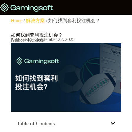
Home
/
解决方案
/ 如何找到套利投注机会？
如何找到套利投注机会？
Published at : September 22, 2025
Author : Kenneth
Table of Contents