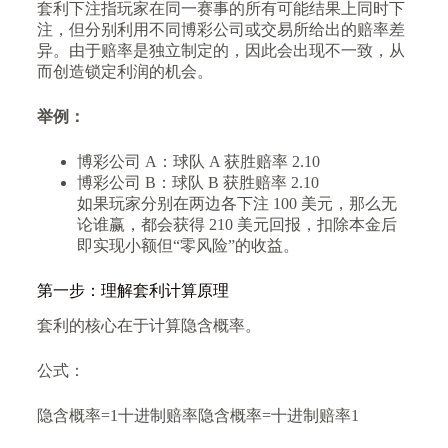
套利下注指玩家在同一赛事的所有可能结果上同时下
注，但分别利用不同博彩公司或交易所给出的赔率差
异。由于赔率是独立制定的，因此会出现不一致，从
而创造锁定利润的机会。
举例：
博彩公司 A：球队 A 获胜赔率 2.10
博彩公司 B：球队 B 获胜赔率 2.10
如果玩家分别在两边各下注 100 美元，那么无
论谁赢，都会获得 210 美元回报，扣除本金后
即实现小额但“零风险”的收益。
第一步：理解套利计算原理
套利的核心在于计算隐含概率。
公式：
隐含概率=1十进制赔率隐含概率=十进制赔率1​