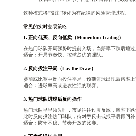
这种模式将“投注”转化为有纪律的风险管理过程。
常见的实时交易策略
1. 正向低买、反向低卖（Momentum Trading）
在热门球队开局强势时提前入场，当赔率下跌后通过
适合：开局节奏快、控球占优的强队。
2. 反向投注平局（Lay the Draw）
赛前或比赛中反向投注平局，预期进球出现后赔率上
适合：进球率高或进攻性强的联赛。
3. 热门球队进球后反向操作
热门球队早早领先时，市场往往过度反应，赔率下跌
此时反向投注热门球队，待对手反击或扳平后再回补
适合：防守不稳、节奏开放的比赛。