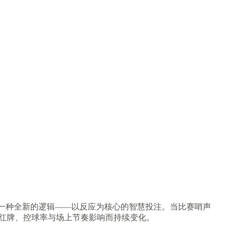
着一种全新的逻辑——以反应为核心的智慧投注。当比赛哨声
红牌、控球率与场上节奏影响而持续变化。