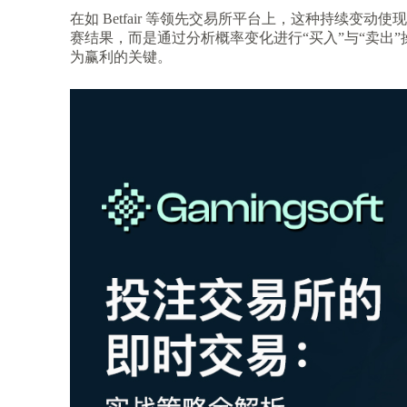
在如 Betfair 等领先交易所平台上，这种持续
赛结果，而是通过分析概率变化进行“买入”与“卖出
为赢利的关键。