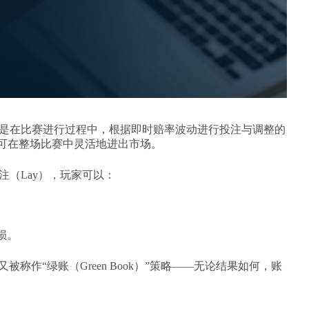
交易”，指的是在比赛进行过程中，根据即时赔率波动进行投注与调整的
者可在整场比赛中灵活地进出市场。
注（Lay），玩家可以：
损。
作“绿账（Green Book）”策略——无论结果如何，账