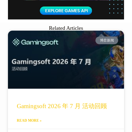
Related Articles
博弈新闻
Gamingsoft 2026 年 7 月 活动回顾
READ MORE »