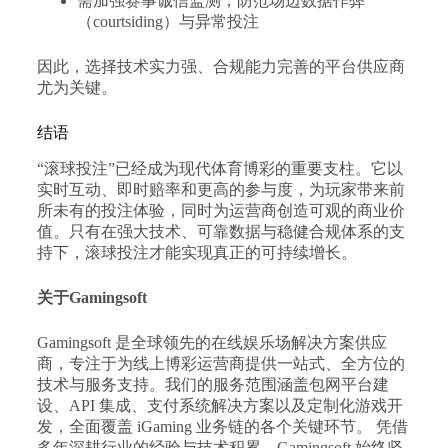
需加强赛事诚信监测，防范场边数据作弊
（courtsiding）与异常投注
因此，选择技术实力强、合规能力完善的平台供应商
尤为关键。
结语
“滚球投注”已经成为现代体育博彩的重要支柱。它以
实时互动、即时赔率和更高的参与度，为玩家带来前
所未有的投注体验，同时为运营商创造可观的商业价
值。只有在强大技术、可靠数据与稳健合规体系的支
持下，滚球投注才能实现真正的可持续增长。
关于Gamingsoft
Gamingsoft 是全球领先的在线娱乐场解决方案供应
商，专注于为线上博彩运营商提供一站式、全方位的
技术与服务支持。我们的服务范围涵盖包网平台建
设、API 集成、支付系统解决方案以及定制化游戏开
发，全面覆盖 iGaming 业务链的各个关键环节。 凭借
多年深耕行业的经验与技术积累，Gamingsoft 始终坚