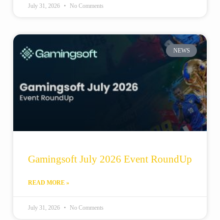
July 31, 2026
No Comments
NEWS
Gamingsoft July 2026 Event RoundUp
READ MORE »
July 31, 2026
No Comments