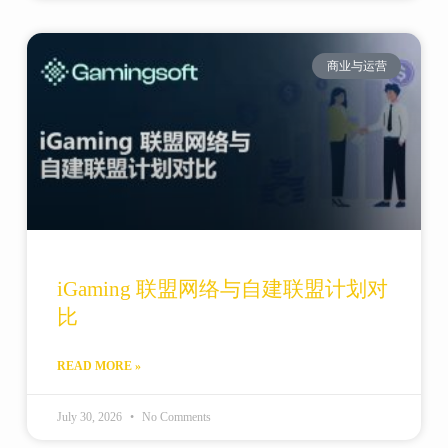
商业与运营
iGaming 联盟网络与自建联盟计划对
比
READ MORE »
July 30, 2026
No Comments