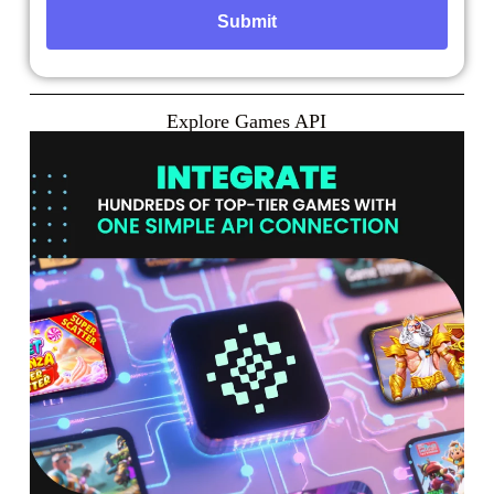
Explore Games API