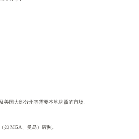
及美国大部分州等需要本地牌照的市场。
如 MGA、曼岛）牌照。