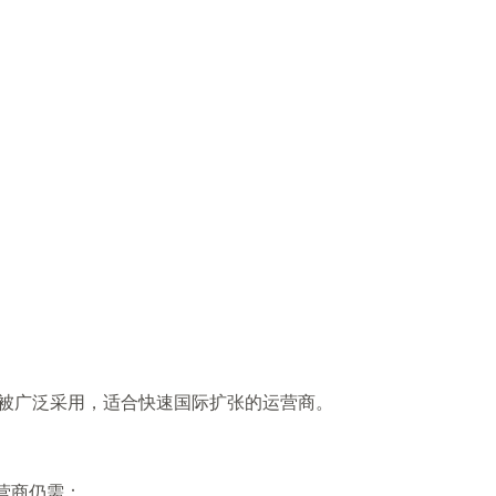
被广泛采用，适合快速国际扩张的运营商。
运营商仍需：