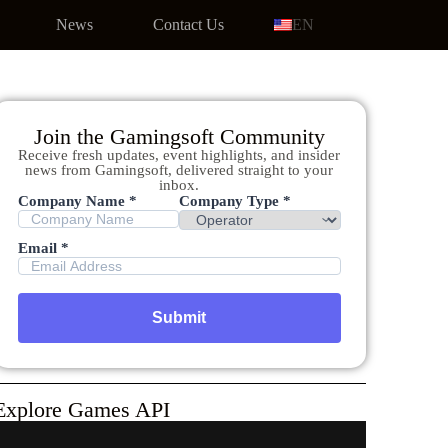
News
Contact Us
EN
Join the Gamingsoft Community
Receive fresh updates, event highlights, and insider
news from Gamingsoft, delivered straight to your
inbox.
Company Name *
Company Type *
Email *
Explore Games API