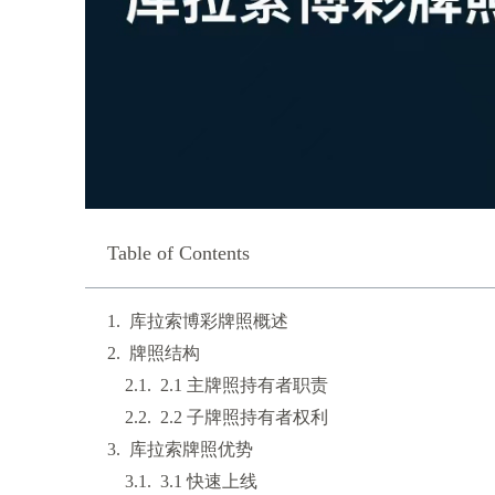
Table of Contents
库拉索博彩牌照概述
牌照结构
2.1 主牌照持有者职责
2.2 子牌照持有者权利
库拉索牌照优势
3.1 快速上线