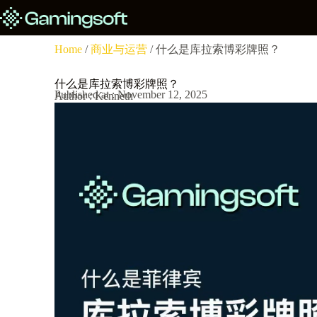
Home
/
商业与运营
/ 什么是库拉索博彩牌照？
什么是库拉索博彩牌照？
Published at : November 12, 2025
Author : Kenneth