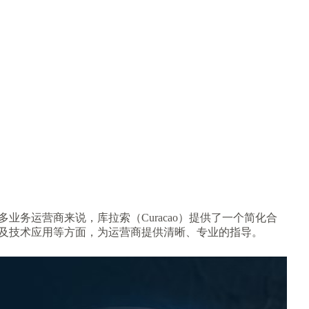
业务运营商来说，库拉索（Curacao）提供了一个简化合
及技术应用等方面，为运营商提供清晰、专业的指导。