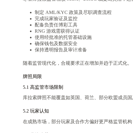
制定 AML/KYC 政策及尽职调查流程
完成玩家验证及监控
配备负责任博彩工具
RNG 游戏需获得认证
使用经批准的托管基础设施
确保钱包及数据安全
保持透明报告及审计准备
随着监管现代化，合规要求正在增加并趋于正式化。
牌照局限
5.1 高监管市场限制
库拉索牌照不能覆盖如英国、荷兰、部分欧盟成员国
5.2 玩家认知
在成熟市场，部分玩家及合作方偏好更严格监管机构（