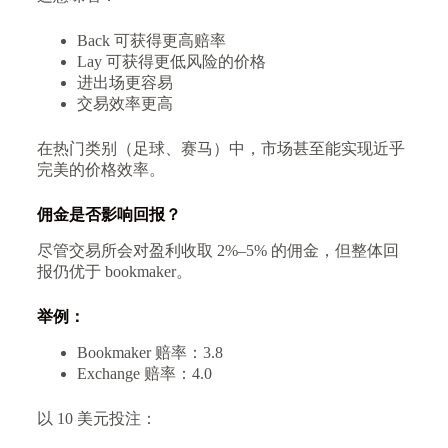
Back 可获得更高赔率
Lay 可获得更低风险的价格
进出场更容易
交易效率更高
在热门类别（足球、赛马）中，市场甚至能实现近乎
完美的价格效率。
佣金是否影响回报？
尽管交易所会对盈利收取 2%–5% 的佣金，但整体回
报仍优于 bookmaker。
举例：
Bookmaker 赔率：3.8
Exchange 赔率：4.0
以 10 美元投注：