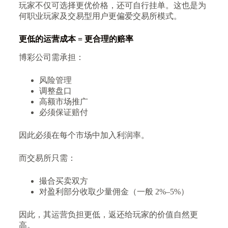
玩家不仅可选择更优价格，还可自行挂单。这也是为
何职业玩家及交易型用户更偏爱交易所模式。
更低的运营成本 = 更合理的赔率
博彩公司需承担：
风险管理
调整盘口
高额市场推广
必须保证赔付
因此必须在每个市场中加入利润率。
而交易所只需：
撮合买卖双方
对盈利部分收取少量佣金（一般 2%–5%）
因此，其运营负担更低，返还给玩家的价值自然更
高。