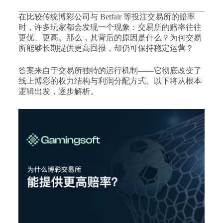
在比较传统博彩公司与 Betfair 等投注交易所的赔率
时，许多玩家都会发现一个现象：交易所的赔率往往
更优、更高。那么，其背后的原因是什么？为何交易
所能够长期提供更高回报，却仍可保持稳定运营？
答案来自于交易所独特的运行机制——它彻底改变了
线上博彩的权力结构与利润分配方式。以下将从根本
逻辑出发，逐步解析。