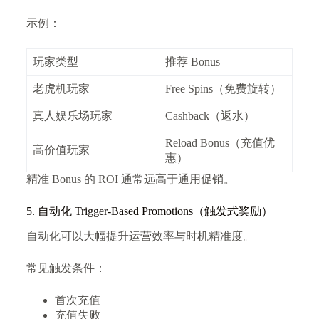
示例：
玩家类型
推荐 Bonus
老虎机玩家
Free Spins（免费旋转）
真人娱乐场玩家
Cashback（返水）
Reload Bonus（充值优
高价值玩家
惠）
精准 Bonus 的 ROI 通常远高于通用促销。
5. 自动化 Trigger-Based Promotions（触发式奖励）
自动化可以大幅提升运营效率与时机精准度。
常见触发条件：
首次充值
充值失败