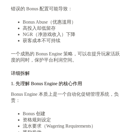
错误的 Bonus 配置可能导致：
Bonus Abuse（优惠滥用）
高投入却低留存
NGR（净游戏收入）下降
获客成本不可持续
一个成熟的 Bonus Engine 策略，可以在提升玩家活跃
度的同时，保护平台利润空间。
详细拆解
1. 先理解 Bonus Engine 的核心作用
Bonus Engine 本质上是一个自动化促销管理系统，负
责：
Bonus 创建
资格规则设定
流水要求（Wagering Requirements）