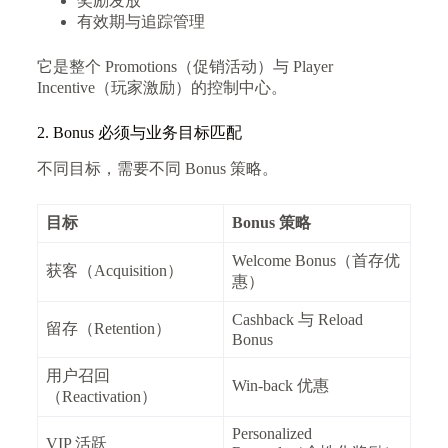
奖励发放
有效期与追踪管理
它是整个 Promotions（促销活动）与 Player
Incentive（玩家激励）的控制中心。
2. Bonus 必须与业务目标匹配
不同目标，需要不同 Bonus 策略。
目标
Bonus 策略
Welcome Bonus（首存优
获客（Acquisition）
惠）
Cashback 与 Reload
留存（Retention）
Bonus
用户召回
Win-back 优惠
（Reactivation）
Personalized
VIP 活跃