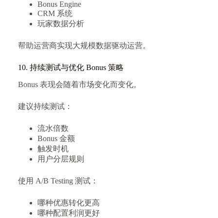
Bonus Engine
CRM 系统
玩家数据分析
帮助运营商实现大规模数据驱动运营。
10. 持续测试与优化 Bonus 策略
Bonus 表现会随着市场变化而变化。
建议持续测试：
流水倍数
Bonus 金额
触发时机
用户分层规则
使用 A/B Testing 测试：
哪种优惠转化更高
哪种配置利润更好