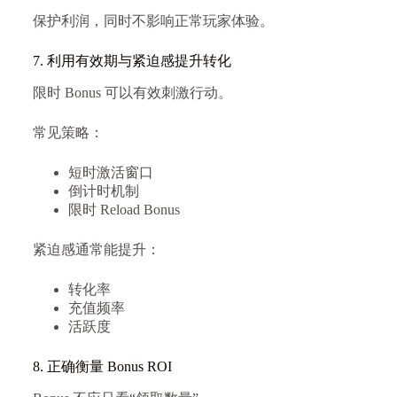
保护利润，同时不影响正常玩家体验。
7. 利用有效期与紧迫感提升转化
限时 Bonus 可以有效刺激行动。
常见策略：
短时激活窗口
倒计时机制
限时 Reload Bonus
紧迫感通常能提升：
转化率
充值频率
活跃度
8. 正确衡量 Bonus ROI