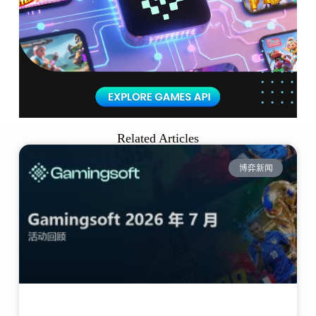
Related Articles
博弈新闻