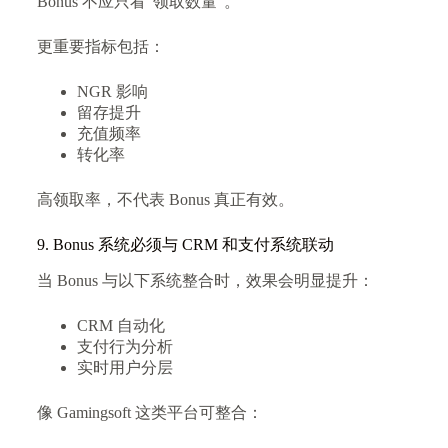
Bonus 不应只看“领取数量”。
更重要指标包括：
NGR 影响
留存提升
充值频率
转化率
高领取率，不代表 Bonus 真正有效。
9. Bonus 系统必须与 CRM 和支付系统联动
当 Bonus 与以下系统整合时，效果会明显提升：
CRM 自动化
支付行为分析
实时用户分层
像 Gamingsoft 这类平台可整合：